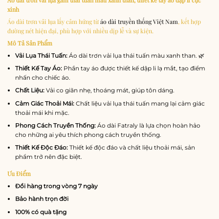
xinh
Áo dài trơn vải lụa lấy cảm hứng từ
áo dài truyền thống Việt Nam
, kết hợp
đường nét hiện đại, phù hợp với nhiều dịp lễ và sự kiện.
Mô Tả Sản Phẩm
Vải Lụa Thái Tuấn:
Áo dài trơn vải lụa thái tuấn màu xanh than. 🌿
Thiết Kế Tay Áo:
Phần tay áo được thiết kế dập li lạ mắt, tạo điểm
nhấn cho chiếc áo.
Chất Liệu:
Vải co giãn nhẹ, thoáng mát, giúp tôn dáng.
Cảm Giác Thoải Mái:
Chất liệu vải lụa thái tuấn mang lại cảm giác
thoải mái khi mặc.
Phong Cách Truyền Thống:
Áo dài Fatraly là lựa chọn hoàn hảo
cho những ai yêu thích phong cách truyền thống.
Thiết Kế Độc Đáo:
Thiết kế độc đáo và chất liệu thoải mái, sản
phẩm trở nên đặc biệt.
Ưu Điểm
Đổi hàng trong vòng 7 ngày
Bảo hành trọn đời
100% có quà tặng