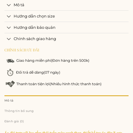
Mô tả
Hướng dẫn chọn size
Hướng dẫn bảo quản
Chính sách giao hàng
CHÍNH SÁCH ƯU ĐÃI
Giao hàng miễn phí
(Đơn hàng trên 500k)
Đổi trả dễ dàng
(07 ngày)
Thanh toán tiện lợi
(Nhiều hình thức thanh toán)
Mô tả
Thông tin bổ sung
Đánh giá (0)
Áo dài trơn vải lụa gấm thái tuấn màu xanh than, thiết kế tay áo dập li cực