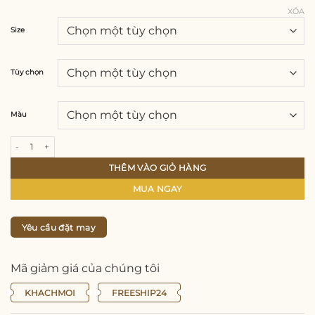
XÓA
Size
Tùy chọn
Màu
Áo dài trơn vải lụa gấm thái tuấn, thiết kế tay áo dập li cực xinh số lượng
THÊM VÀO GIỎ HÀNG
MUA NGAY
Yêu cầu đặt may
Mã giảm giá của chúng tôi
KHACHMOI
FREESHIP24