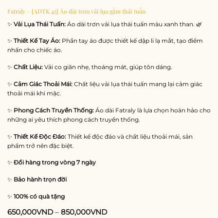
Fatraly – [ADTK 45] Áo dài trơn vải lụa gấm thái tuấn
✨
Vải Lụa Thái Tuấn:
Áo dài trơn vải lụa thái tuấn màu xanh than. 🌿
✨
Thiết Kế Tay Áo:
Phần tay áo được thiết kế dập li lạ mắt, tạo điểm
nhấn cho chiếc áo.
✨
Chất Liệu:
Vải co giãn nhẹ, thoáng mát, giúp tôn dáng.
✨
Cảm Giác Thoải Mái:
Chất liệu vải lụa thái tuấn mang lại cảm giác
thoải mái khi mặc.
✨
Phong Cách Truyền Thống:
Áo dài Fatraly là lựa chọn hoàn hảo cho
những ai yêu thích phong cách truyền thống.
✨
Thiết Kế Độc Đáo:
Thiết kế độc đáo và chất liệu thoải mái, sản
phẩm trở nên đặc biệt.
✨
Đổi hàng trong vòng 7 ngày
✨
Bảo hành trọn đời
✨
100% có quà tặng
650,000
VND
–
850,000
VND