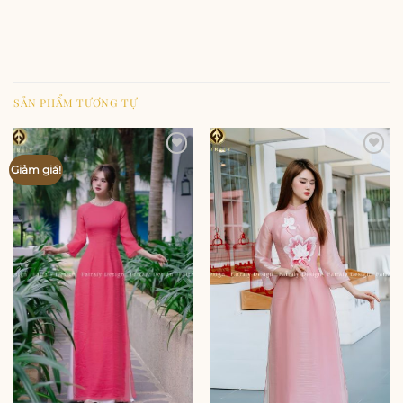
SẢN PHẨM TƯƠNG TỰ
Add to
Add to
Giảm giá!
wishlist
wishlist