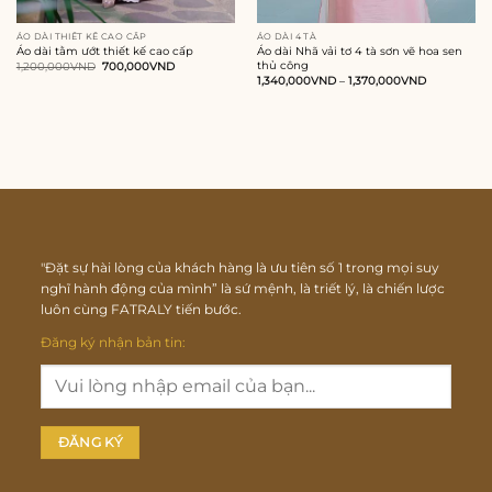
ÁO DÀI THIẾT KẾ CAO CẤP
ÁO DÀI 4 TÀ
Áo dài tằm ướt thiết kế cao cấp
Áo dài Nhã vải tơ 4 tà sơn vẽ hoa sen
thủ công
Giá
Giá
1,200,000
VND
700,000
VND
gốc
hiện
1,340,000
VND
–
1,370,000
VND
là:
tại
1,200,000VND.
là:
700,000VND.
"Đặt sự hài lòng của khách hàng là ưu tiên số 1 trong mọi suy
nghĩ hành động của mình” là sứ mệnh, là triết lý, là chiến lược
luôn cùng FATRALY tiến bước.
Đăng ký nhận bản tin: