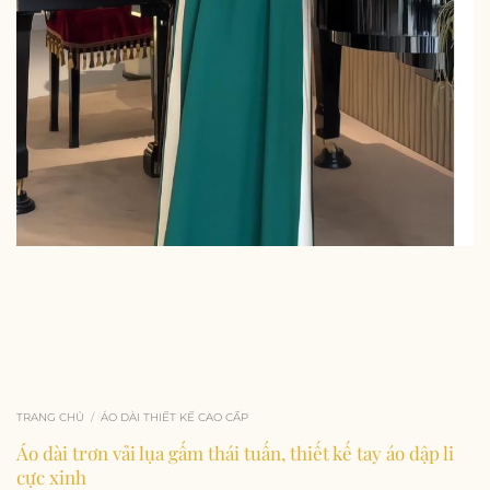
TRANG CHỦ
/
ÁO DÀI THIẾT KẾ CAO CẤP
Áo dài trơn vải lụa gấm thái tuấn, thiết kế tay áo dập li
cực xinh