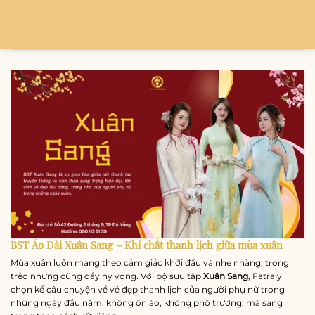
Bỏ
qua
nội
dung
BST Áo Dài Xuân Sang – Khí chất thanh lịch giữa mùa xuân
Mùa xuân luôn mang theo cảm giác khởi đầu và nhẹ nhàng, trong
trẻo nhưng cũng đầy hy vọng. Với bộ sưu tập
Xuân Sang
, Fatraly
chọn kể câu chuyện về vẻ đẹp thanh lịch của người phụ nữ trong
những ngày đầu năm: không ồn ào, không phô trương, mà sang