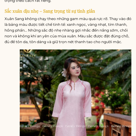
trọng theo cách rất riêng.
Sắc xuân dịu nhẹ – Sang trọng từ sự tinh giản
Xuân Sang không chạy theo những gam màu quá rực rỡ. Thay vào đó
là bảng màu được tiết chế tinh tế: xanh ngọc, vàng nhạt, tím thanh,
hồng phấn… Những sắc độ nhẹ nhàng gợi nhắc đến nắng sớm, chồi
non và không khí an yên của mùa xuân. Màu sắc được đặt đúng chỗ,
đủ để tôn da, tôn dáng và giữ trọn nét thanh tao cho người mặc.