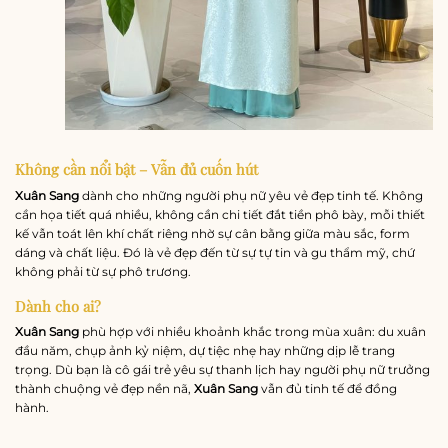
Không cần nổi bật – Vẫn đủ cuốn hút
Xuân Sang
dành cho những người phụ nữ yêu vẻ đẹp tinh tế. Không
cần họa tiết quá nhiều, không cần chi tiết đắt tiền phô bày, mỗi thiết
kế vẫn toát lên khí chất riêng nhờ sự cân bằng giữa màu sắc, form
dáng và chất liệu. Đó là vẻ đẹp đến từ sự tự tin và gu thẩm mỹ, chứ
không phải từ sự phô trương.
Dành cho ai?
Xuân Sang
phù hợp với nhiều khoảnh khắc trong mùa xuân: du xuân
đầu năm, chụp ảnh kỷ niệm, dự tiệc nhẹ hay những dịp lễ trang
trọng. Dù bạn là cô gái trẻ yêu sự thanh lịch hay người phụ nữ trưởng
thành chuộng vẻ đẹp nền nã,
Xuân Sang
vẫn đủ tinh tế để đồng
hành.