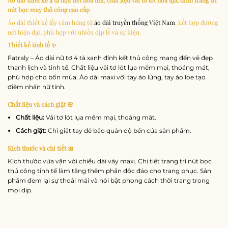
nút bọc may thủ công cao cấp
Áo dài thiết kế lấy cảm hứng từ
áo dài truyền thống Việt Nam
, kết hợp đường
nét hiện đại, phù hợp với nhiều dịp lễ và sự kiện.
Thiết kế tinh tế ✨
Fatraly – Áo dài nữ tơ 4 tà xanh đính kết thủ công mang đến vẻ đẹp
thanh lịch và tinh tế. Chất liệu vải tơ lót lụa mềm mại, thoáng mát,
phù hợp cho bốn mùa. Áo dài maxi với tay áo lửng, tay áo loe tạo
điểm nhấn nữ tính.
Chất liệu và cách giặt 🌸
Chất liệu:
Vải tơ lót lụa mềm mại, thoáng mát.
Cách giặt:
Chỉ giặt tay để bảo quản độ bền của sản phẩm.
Kích thước và chi tiết 🎀
Kích thước vừa vặn với chiều dài váy maxi. Chi tiết trang trí nút bọc
thủ công tinh tế làm tăng thêm phần độc đáo cho trang phục. Sản
phẩm đem lại sự thoải mái và nổi bật phong cách thời trang trong
mọi dịp.