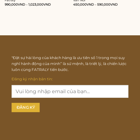
Fatraly
Vân Nổi
990,000
VND
–
1,023,000
VND
450,000
VND
–
590,000
VND
"Đặt sự hài lòng của khách hàng là ưu tiên số 1 trong mọi suy
nghĩ hành động của mình” là sứ mệnh, là triết lý, là chiến lược
luôn cùng FATRALY tiến bước.
Đăng ký nhận bản tin: