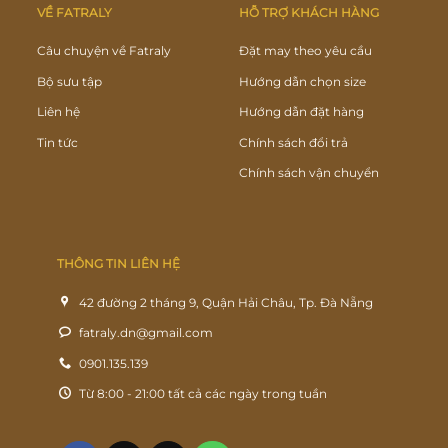
VỀ FATRALY
HỖ TRỢ KHÁCH HÀNG
Câu chuyện về Fatraly
Đặt may theo yêu cầu
Bộ sưu tập
Hướng dẫn chọn size
Liên hệ
Hướng dẫn đặt hàng
Tin tức
Chính sách đổi trả
Chính sách vận chuyển
THÔNG TIN LIÊN HỆ
42 đường 2 tháng 9, Quận Hải Châu, Tp. Đà Nẵng
fatraly.dn@gmail.com
0901.135.139
Từ 8:00 - 21:00 tất cả các ngày trong tuần