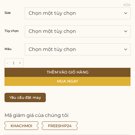
XÓA
Size
Tùy chọn
Màu
Áo dài thiết kế 4 tà họa tiết hoa nhí, chất liệu vải tơ lót hoa lụa, đính trang trí 
THÊM VÀO GIỎ HÀNG
MUA NGAY
Yêu cầu đặt may
Mã giảm giá của chúng tôi
KHACHMOI
FREESHIP24