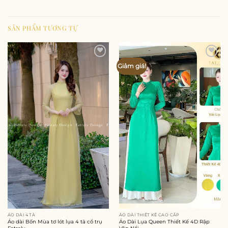
SẢN PHẨM TƯƠNG TỰ
Add to
Add to
Giảm giá!
wishlist
wishlist
ÁO DÀI 4 TÀ
ÁO DÀI THIẾT KẾ CAO CẤP
Áo dài Bốn Mùa tơ lót lụa 4 tà cổ trụ
Áo Dài Lụa Queen Thiết Kế 4D Rập