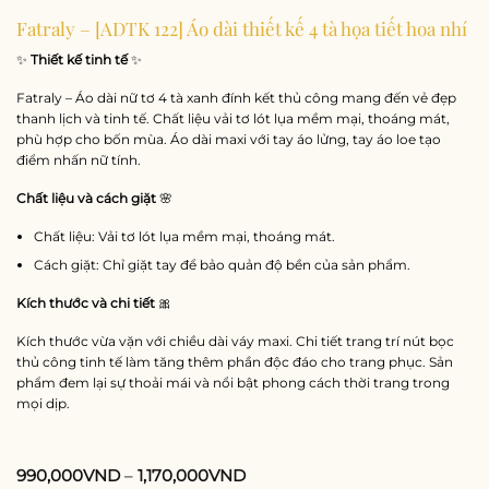
Fatraly – [ADTK 122] Áo dài thiết kế 4 tà họa tiết hoa nhí
✨
Thiết kế tinh tế
✨
Fatraly – Áo dài nữ tơ 4 tà xanh đính kết thủ công mang đến vẻ đẹp
thanh lịch và tinh tế. Chất liệu vải tơ lót lụa mềm mại, thoáng mát,
phù hợp cho bốn mùa. Áo dài maxi với tay áo lửng, tay áo loe tạo
điểm nhấn nữ tính.
Chất liệu và cách giặt
🌸
Chất liệu: Vải tơ lót lụa mềm mại, thoáng mát.
Cách giặt: Chỉ giặt tay để bảo quản độ bền của sản phẩm.
Kích thước và chi tiết
🎀
Kích thước vừa vặn với chiều dài váy maxi. Chi tiết trang trí nút bọc
thủ công tinh tế làm tăng thêm phần độc đáo cho trang phục. Sản
phẩm đem lại sự thoải mái và nổi bật phong cách thời trang trong
mọi dịp.
990,000
VND
–
1,170,000
VND