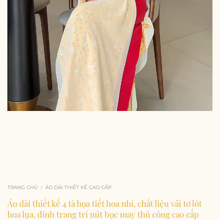
TRANG CHỦ
/
ÁO DÀI THIẾT KẾ CAO CẤP
Áo dài thiết kế 4 tà họa tiết hoa nhí, chất liệu vải tơ lót
hoa lụa, đính trang trí nút bọc may thủ công cao cấp