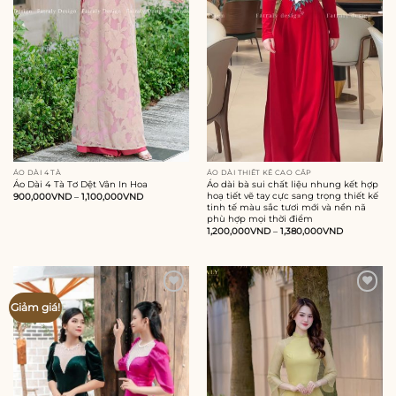
ÁO DÀI 4 TÀ
ÁO DÀI THIẾT KẾ CAO CẤP
Áo Dài 4 Tà Tơ Dệt Vân In Hoa
Áo dài bà sui chất liệu nhung kết hợp
hoạ tiết vẽ tay cực sang trọng thiết kế
900,000
VND
–
1,100,000
VND
tinh tế màu sắc tươi mới và nền nã
phù hợp mọi thời điểm
1,200,000
VND
–
1,380,000
VND
Add to
Add to
Giảm giá!
wishlist
wishlist