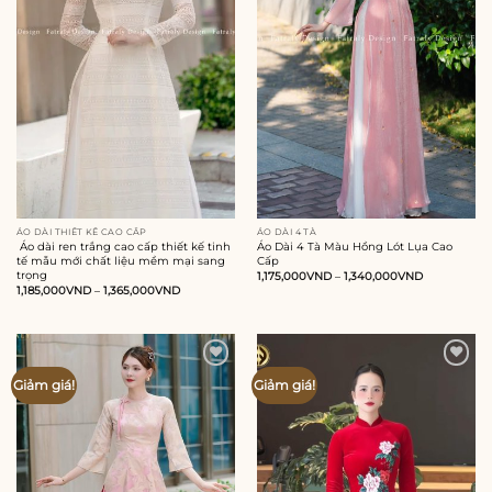
ÁO DÀI THIẾT KẾ CAO CẤP
ÁO DÀI 4 TÀ
Áo dài ren trắng cao cấp thiết kế tinh
Áo Dài 4 Tà Màu Hồng Lót Lụa Cao
tế mẫu mới chất liệu mềm mại sang
Cấp
trọng
1,175,000
VND
–
1,340,000
VND
1,185,000
VND
–
1,365,000
VND
Add to
Add to
Giảm giá!
Giảm giá!
wishlist
wishlist