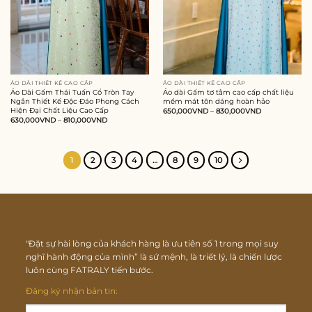
ÁO DÀI THIẾT KẾ CAO CẤP
ÁO DÀI THIẾT KẾ CAO CẤP
Áo Dài Gấm Thái Tuấn Cổ Tròn Tay
Áo dài Gấm tơ tằm cao cấp chất liệu
Ngắn Thiết Kế Độc Đáo Phong Cách
mềm mát tôn dáng hoàn hảo
Hiện Đại Chất Liệu Cao Cấp
650,000
VND
–
830,000
VND
630,000
VND
–
810,000
VND
1
2
3
4
…
8
9
10
"Đặt sự hài lòng của khách hàng là ưu tiên số 1 trong mọi suy
nghĩ hành động của mình” là sứ mệnh, là triết lý, là chiến lược
luôn cùng FATRALY tiến bước.
Đăng ký nhận bản tin: