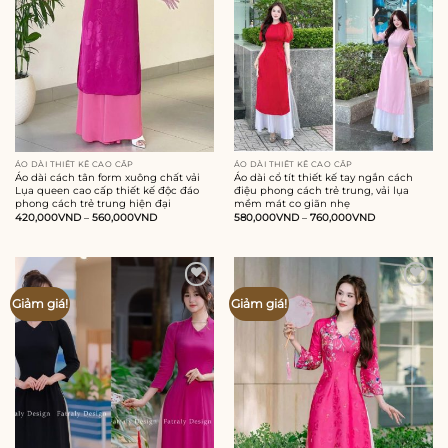
ÁO DÀI THIẾT KẾ CAO CẤP
ÁO DÀI THIẾT KẾ CAO CẤP
Áo dài cách tân form xuông chất vải
Áo dài cổ tít thiết kế tay ngắn cách
Lụa queen cao cấp thiết kế độc đáo
điệu phong cách trẻ trung, vải lụa
phong cách trẻ trung hiện đại
mềm mát co giãn nhẹ
420,000
VND
–
560,000
VND
580,000
VND
–
760,000
VND
Add to
Add to
Giảm giá!
Giảm giá!
wishlist
wishlist