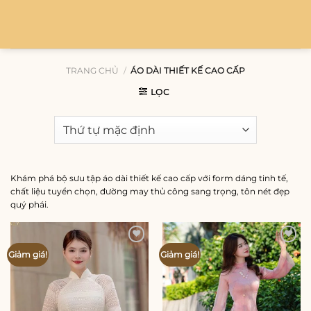
Bỏ
qua
nội
dung
TRANG CHỦ
/
ÁO DÀI THIẾT KẾ CAO CẤP
LỌC
Khám phá bộ sưu tập áo dài thiết kế cao cấp với form dáng tinh tế,
chất liệu tuyển chọn, đường may thủ công sang trọng, tôn nét đẹp
quý phái.
Add to
Add to
Giảm giá!
Giảm giá!
wishlist
wishlist