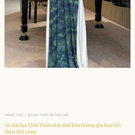
TRANG CHỦ
/
ÁO DÀI THIẾT KẾ CAO CẤP
Áo dài lụa Thái Tuấn nhũ ánh kim hoàng gia hoạ tiết
thêu thủ công