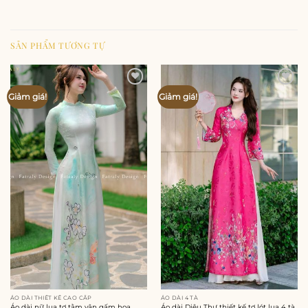
SẢN PHẨM TƯƠNG TỰ
Add to
Add to
Giảm giá!
Giảm giá!
wishlist
wishlist
ÁO DÀI THIẾT KẾ CAO CẤP
ÁO DÀI 4 TÀ
Áo dài nữ lụa tơ tằm vân gấm hoa
Áo dài Diệu Thư thiết kế tơ lót lụa 4 tà