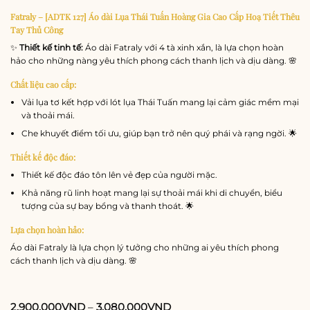
Fatraly – [ADTK 127] Áo dài Lụa Thái Tuấn Hoàng Gia Cao Cấp Hoạ Tiết Thêu
Tay Thủ Công
✨
Thiết kế tinh tế:
Áo dài Fatraly với 4 tà xinh xắn, là lựa chọn hoàn
hảo cho những nàng yêu thích phong cách thanh lịch và dịu dàng. 🌸
Chất liệu cao cấp:
Vải lụa tơ kết hợp với lót lụa Thái Tuấn mang lại cảm giác mềm mại
và thoải mái.
Che khuyết điểm tối ưu, giúp bạn trở nên quý phái và rạng ngời. 🌟
Thiết kế độc đáo:
Thiết kế độc đáo tôn lên vẻ đẹp của người mặc.
Khả năng rũ linh hoạt mang lại sự thoải mái khi di chuyển, biểu
tượng của sự bay bổng và thanh thoát. 🌟
Lựa chọn hoàn hảo:
Áo dài Fatraly là lựa chọn lý tưởng cho những ai yêu thích phong
cách thanh lịch và dịu dàng. 🌸
2,900,000
VND
–
3,080,000
VND