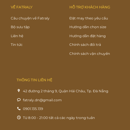
VỀ FATRALY
HỖ TRỢ KHÁCH HÀNG
Câu chuyện về Fatraly
Đặt may theo yêu cầu
Bộ sưu tập
Hướng dẫn chọn size
Liên hệ
Hướng dẫn đặt hàng
Tin tức
Chính sách đổi trả
Chính sách vận chuyển
THÔNG TIN LIÊN HỆ
42 đường 2 tháng 9, Quận Hải Châu, Tp. Đà Nẵng
fatraly.dn@gmail.com
0901.135.139
Từ 8:00 - 21:00 tất cả các ngày trong tuần