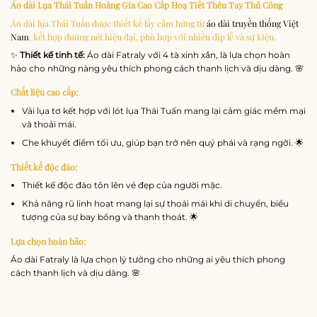
Áo dài Lụa Thái Tuấn Hoàng Gia Cao Cấp Hoạ Tiết Thêu Tay Thủ Công
Áo dài lụa Thái Tuấn được thiết kế lấy cảm hứng từ
áo dài truyền thống Việt
Nam
, kết hợp đường nét hiện đại, phù hợp với nhiều dịp lễ và sự kiện.
✨
Thiết kế tinh tế:
Áo dài Fatraly với 4 tà xinh xắn, là lựa chọn hoàn
hảo cho những nàng yêu thích phong cách thanh lịch và dịu dàng. 🌸
Chất liệu cao cấp:
Vải lụa tơ kết hợp với lót lụa Thái Tuấn mang lại cảm giác mềm mại
và thoải mái.
Che khuyết điểm tối ưu, giúp bạn trở nên quý phái và rạng ngời. 🌟
Thiết kế độc đáo:
Thiết kế độc đáo tôn lên vẻ đẹp của người mặc.
Khả năng rũ linh hoạt mang lại sự thoải mái khi di chuyển, biểu
tượng của sự bay bổng và thanh thoát. 🌟
Lựa chọn hoàn hảo:
Áo dài Fatraly là lựa chọn lý tưởng cho những ai yêu thích phong
cách thanh lịch và dịu dàng. 🌸