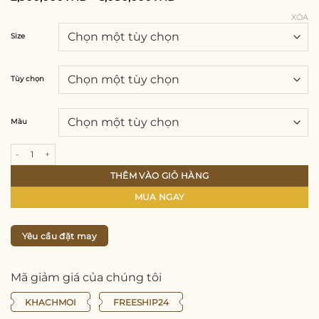
XÓA
Size
Tùy chọn
Màu
Áo dài lụa Thái Tuấn nhũ ánh kim hoàng gia hoạ tiết thêu thủ công số lượng
THÊM VÀO GIỎ HÀNG
MUA NGAY
Yêu cầu đặt may
Mã giảm giá của chúng tôi
KHACHMOI
FREESHIP24