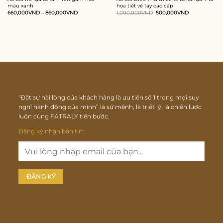
màu xanh
họa tiết vẽ tay cao cấp
Giá
Giá
660,000
VND
–
860,000
VND
1,000,000
VND
500,000
VND
gốc
hiện
là:
tại
1,000,000VND.
là:
500,000VND.
"Đặt sự hài lòng của khách hàng là ưu tiên số 1 trong mọi suy
nghĩ hành động của mình” là sứ mệnh, là triết lý, là chiến lược
luôn cùng FATRALY tiến bước.
Đăng ký nhận bản tin: