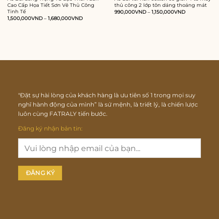
Cao Cấp Họa Tiết Sơn Vẽ Thủ Công
thủ công 2 lớp tôn dáng thoáng mát
Tinh Tế
990,000
VND
–
1,150,000
VND
1,500,000
VND
–
1,680,000
VND
"Đặt sự hài lòng của khách hàng là ưu tiên số 1 trong mọi suy
nghĩ hành động của mình” là sứ mệnh, là triết lý, là chiến lược
luôn cùng FATRALY tiến bước.
Đăng ký nhận bản tin: