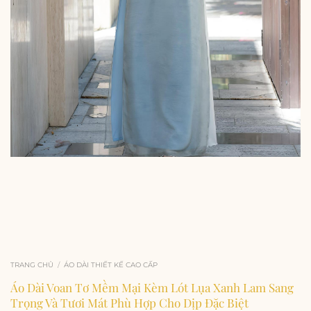
TRANG CHỦ
/
ÁO DÀI THIẾT KẾ CAO CẤP
Áo Dài Voan Tơ Mềm Mại Kèm Lót Lụa Xanh Lam Sang
Trọng Và Tươi Mát Phù Hợp Cho Dịp Đặc Biệt