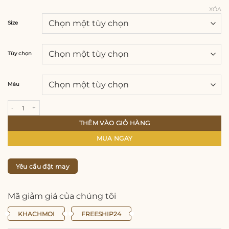
XÓA
Size
Tùy chọn
Màu
Áo Dài Voan Tơ Mềm Mại Kèm Lót Lụa Xanh Lam Sang Trọng Và Tươi Mát Phù H
THÊM VÀO GIỎ HÀNG
MUA NGAY
Yêu cầu đặt may
Mã giảm giá của chúng tôi
KHACHMOI
FREESHIP24