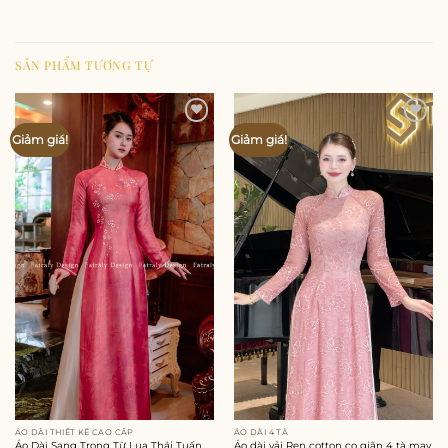
SẢN PHẨM TƯƠNG TỰ
Add to
Add to
Giảm giá!
Giảm giá!
wishlist
wishlist
ÁO DÀI THIẾT KẾ CAO CẤP
ÁO DÀI 4 TÀ
Áo Dài Sang Trọng Từ Lụa Thái Tuấn
Áo dài vải Ren cotton co giãn 4 tà may