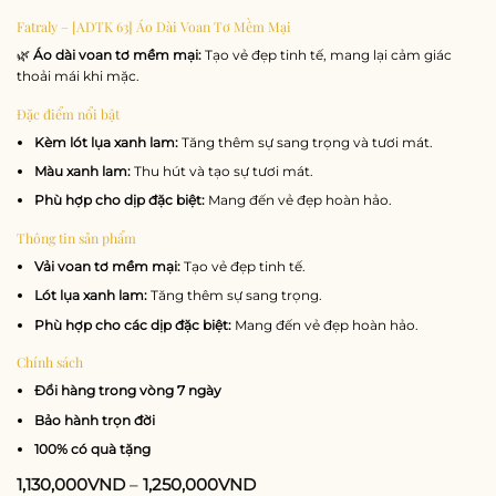
Fatraly – [ADTK 63] Áo Dài Voan Tơ Mềm Mại
🌿
Áo dài voan tơ mềm mại:
Tạo vẻ đẹp tinh tế, mang lại cảm giác
thoải mái khi mặc.
Đặc điểm nổi bật
Kèm lót lụa xanh lam:
Tăng thêm sự sang trọng và tươi mát.
Màu xanh lam:
Thu hút và tạo sự tươi mát.
Phù hợp cho dịp đặc biệt:
Mang đến vẻ đẹp hoàn hảo.
Thông tin sản phẩm
Vải voan tơ mềm mại:
Tạo vẻ đẹp tinh tế.
Lót lụa xanh lam:
Tăng thêm sự sang trọng.
Phù hợp cho các dịp đặc biệt:
Mang đến vẻ đẹp hoàn hảo.
Chính sách
Đổi hàng trong vòng 7 ngày
Bảo hành trọn đời
100% có quà tặng
1,130,000
VND
–
1,250,000
VND