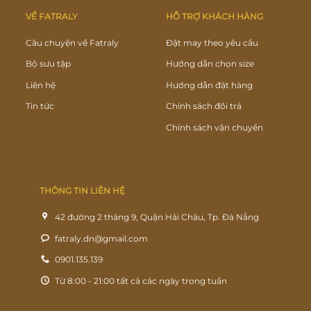
VỀ FATRALY
HỖ TRỢ KHÁCH HÀNG
Câu chuyện về Fatraly
Đặt may theo yêu cầu
Bộ sưu tập
Hướng dẫn chọn size
Liên hệ
Hướng dẫn đặt hàng
Tin tức
Chính sách đổi trả
Chính sách vận chuyển
THÔNG TIN LIÊN HỆ
42 đường 2 tháng 9, Quận Hải Châu, Tp. Đà Nẵng
fatraly.dn@gmail.com
0901.135.139
Từ 8:00 - 21:00 tất cả các ngày trong tuần