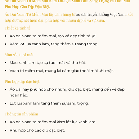
Áo Dài Voan Tơ Mềm Mại Kèm Lót Lụa Xanh Lam Sang Trọng Và Tươi Mát
Phù Hợp Cho Dịp Đặc Biệt
Áo Dài Voan Tơ Mềm Mại lấy cảm hứng từ
áo dài truyền thống Việt Nam
, kết
hợp đường nét hiện đại, phù hợp với nhiều dịp lễ và sự kiện.
Thiết kế tinh tế
Áo dài voan tơ mềm mại, tạo vẻ đẹp tinh tế. 🌿
Kèm lót lụa xanh lam, tăng thêm sự sang trọng.
Màu sắc tươi mát
Màu xanh lam tạo sự tươi mát và thu hút.
Voan tơ mềm mại, mang lại cảm giác thoải mái khi mặc.
Phù hợp dịp đặc biệt
Áo dài này phù hợp cho những dịp đặc biệt, mang đến vẻ đẹp
hoàn hảo.
Lót lụa xanh lam tăng thêm sự sang trọng.
Thông tin sản phẩm
Áo dài voan tơ mềm mại kèm lót lụa xanh lam.
Phù hợp cho các dịp đặc biệt.