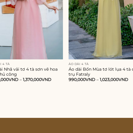
I 4 TÀ
ÁO DÀI 4 TÀ
i Nhã vải tơ 4 tà sơn vẽ hoa
Áo dài Bốn Mùa tơ lót lụa 4 tà 
thủ công
trụ Fatraly
0,000
VND
–
1,370,000
VND
990,000
VND
–
1,023,000
VND