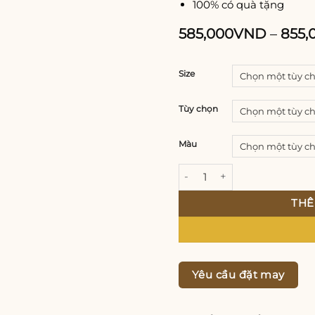
100% có quà tặng
585,000
VND
–
855,
Size
Tùy chọn
Màu
Áo dài nữ Lụa Tơ 2 da cao c
THÊ
Yêu cầu đặt may