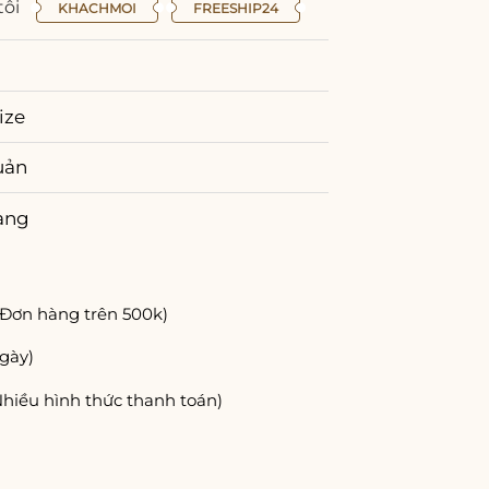
tôi
KHACHMOI
FREESHIP24
ize
uản
àng
(Đơn hàng trên 500k)
gày)
Nhiều hình thức thanh toán)