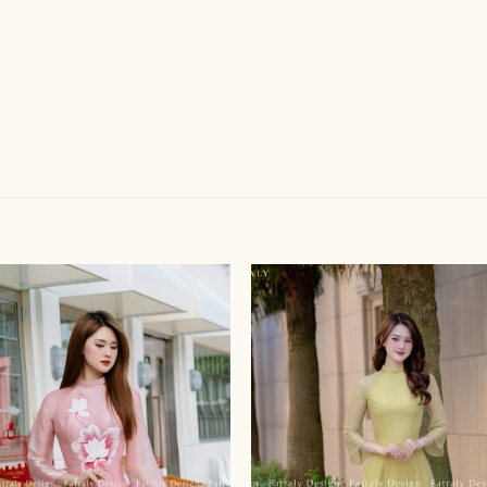
Add to
Add
wishlist
wishl