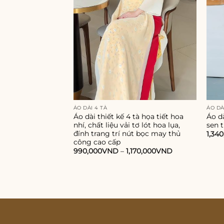
ÁO DÀI 4 TÀ
ÁO DÀ
Áo dài thiết kế 4 tà họa tiết hoa
Áo dà
nhí, chất liệu vải tơ lót hoa lụa,
sen 
đính trang trí nút bọc may thủ
1,34
công cao cấp
990,000
VND
–
1,170,000
VND