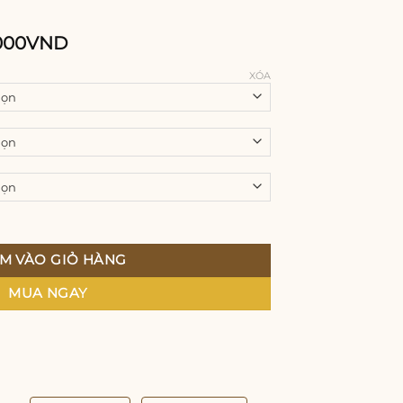
000
VND
XÓA
ấp thiết kế độc đáo tôn dáng hoàn hảo chất liệu sang trọng và q
M VÀO GIỎ HÀNG
MUA NGAY