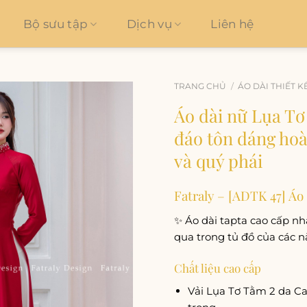
Bộ sưu tập
Dịch vụ
Liên hệ
TRANG CHỦ
/
ÁO DÀI THIẾT K
Áo dài nữ Lụa Tơ 
Add to
đáo tôn dáng hoà
wishlist
và quý phái
Fatraly – [ADTK 47] Áo
✨ Áo dài tapta cao cấp nh
qua trong tủ đồ của các n
Chất liệu cao cấp
Vải Lụa Tơ Tằm 2 da Ca