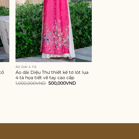
ÁO DÀI 4 TÀ
ÁO DÀI THIẾT KẾ CAO 
cổ
Áo dài Diệu Thư thiết kế tơ lót lụa
Áo Dài Lụa Thái T
4 tà họa tiết vẽ tay cao cấp
Thiết Kế Tà Tứ Thâ
Tôn Dáng
Giá
Giá
1,000,000
VND
500,000
VND
gốc
hiện
850,000
VND
–
1,01
là:
tại
1,000,000VND.
là:
500,000VND.