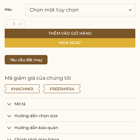
Màu
Áo dài lụa Thái Tuấn nhũ ánh kim hoàng gia hoạ tiết thêu thủ công siêu sang cho
THÊM VÀO GIỎ HÀNG
MUA NGAY
Yêu cầu đặt may
Mã giảm giá của chúng tôi
KHACHMOI
FREESHIP24
Mô tả
Hướng dẫn chọn size
Hướng dẫn bảo quản
Chính sách giao hàng