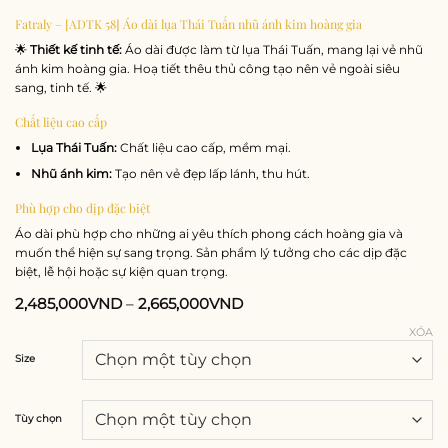
Fatraly – [ADTK 58] Áo dài lụa Thái Tuấn nhũ ánh kim hoàng gia
🌟
Thiết kế tinh tế:
Áo dài được làm từ lụa Thái Tuấn, mang lại vẻ nhũ
ánh kim hoàng gia. Hoạ tiết thêu thủ công tạo nên vẻ ngoài siêu
sang, tinh tế. 🌟
Chất liệu cao cấp
Lụa Thái Tuấn:
Chất liệu cao cấp, mềm mại.
Nhũ ánh kim:
Tạo nên vẻ đẹp lấp lánh, thu hút.
Phù hợp cho dịp đặc biệt
Áo dài phù hợp cho những ai yêu thích phong cách hoàng gia và
muốn thể hiện sự sang trọng. Sản phẩm lý tưởng cho các dịp đặc
biệt, lễ hội hoặc sự kiện quan trọng.
2,485,000
VND
–
2,665,000
VND
XÓA
Size
Tùy chọn