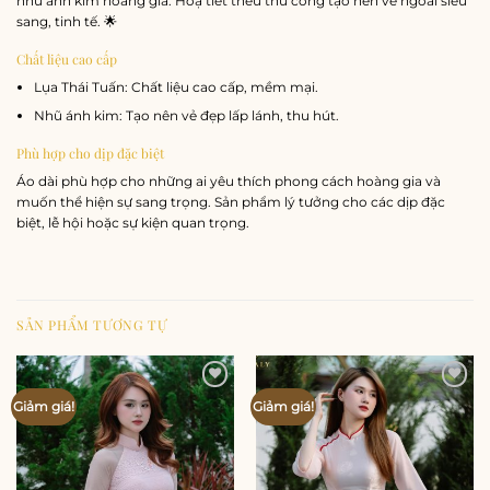
nhũ ánh kim hoàng gia. Hoạ tiết thêu thủ công tạo nên vẻ ngoài siêu
sang, tinh tế. 🌟
Chất liệu cao cấp
Lụa Thái Tuấn: Chất liệu cao cấp, mềm mại.
Nhũ ánh kim: Tạo nên vẻ đẹp lấp lánh, thu hút.
Phù hợp cho dịp đặc biệt
Áo dài phù hợp cho những ai yêu thích phong cách hoàng gia và
muốn thể hiện sự sang trọng. Sản phẩm lý tưởng cho các dịp đặc
biệt, lễ hội hoặc sự kiện quan trọng.
SẢN PHẨM TƯƠNG TỰ
Add to
Add to
Giảm giá!
Giảm giá!
wishlist
wishlist