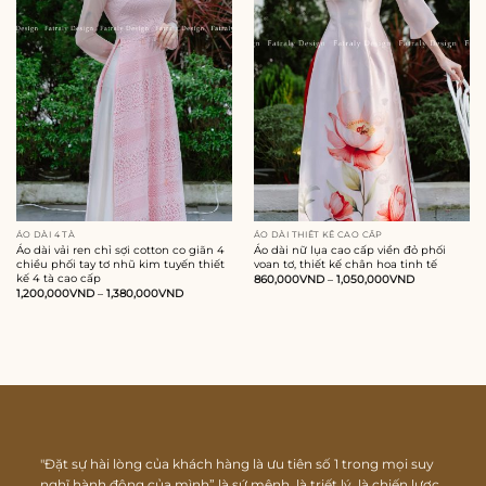
ÁO DÀI 4 TÀ
ÁO DÀI THIẾT KẾ CAO CẤP
Áo dài vải ren chỉ sợi cotton co giãn 4
Áo dài nữ lụa cao cấp viền đỏ phối
chiều phối tay tơ nhũ kim tuyến thiết
voan tơ, thiết kế chân hoa tinh tế
kế 4 tà cao cấp
860,000
VND
–
1,050,000
VND
1,200,000
VND
–
1,380,000
VND
"Đặt sự hài lòng của khách hàng là ưu tiên số 1 trong mọi suy
nghĩ hành động của mình” là sứ mệnh, là triết lý, là chiến lược