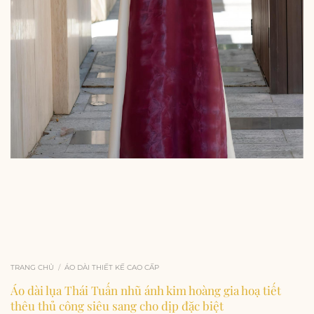
TRANG CHỦ
/
ÁO DÀI THIẾT KẾ CAO CẤP
Áo dài lụa Thái Tuấn nhũ ánh kim hoàng gia hoạ tiết
thêu thủ công siêu sang cho dịp đặc biệt