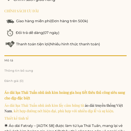
CHÍNH SÁCH ƯU ĐÃI
Giao hàng miễn phí
(Đơn hàng trên 500k)
Đổi trả dễ dàng
(07 ngày)
Thanh toán tiện lợi
(Nhiều hình thức thanh toán)
Mô tả
Thông tin bổ sung
Đánh giá (0)
Áo dài lụa Thái Tuấn nhũ ánh kim hoàng gia hoạ tiết thêu thủ công siêu sang
cho dịp đặc biệt
Áo dài lụa Thái Tuấn nhũ ánh kim lấy cảm hứng từ
áo dài truyền thống Việt
Nam
, kết hợp đường nét hiện đại, phù hợp với nhiều dịp lễ và sự kiện.
Thiết kế tinh tế
🌟 Áo dài Fatraly – [ADTK 58] được làm từ lụa Thái Tuấn, mang lại vẻ