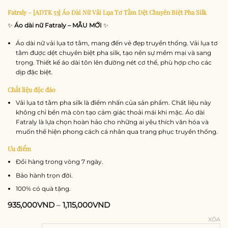
Fatraly – [ADTK 53] Áo Dài Nữ Vải Lụa Tơ Tằm Dệt Chuyên Biệt Pha Silk
✨
Áo dài nữ Fatraly – MẪU MỚI
✨
Áo dài nữ vải lụa tơ tằm, mang đến vẻ đẹp truyền thống. Vải lụa tơ
tằm được dệt chuyên biệt pha silk, tạo nên sự mềm mại và sang
trọng. Thiết kế áo dài tôn lên đường nét cơ thể, phù hợp cho các
dịp đặc biệt.
Chất liệu độc đáo
Vải lụa tơ tằm pha silk là điểm nhấn của sản phẩm. Chất liệu này
không chỉ bền mà còn tạo cảm giác thoải mái khi mặc. Áo dài
Fatraly là lựa chọn hoàn hảo cho những ai yêu thích văn hóa và
muốn thể hiện phong cách cá nhân qua trang phục truyền thống.
Ưu điểm
Đổi hàng trong vòng 7 ngày.
Bảo hành trọn đời.
100% có quà tặng.
935,000
VND
–
1,115,000
VND
XÓA