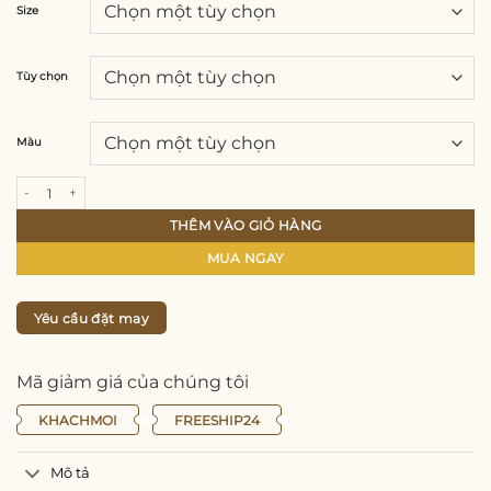
Size
Tùy chọn
Màu
Áo Dài Nữ Vải Lụa Tơ Tằm Dệt Chuyên Biệt Pha Silk Mẫu Mới Sang Trọng & Thoả
THÊM VÀO GIỎ HÀNG
MUA NGAY
Yêu cầu đặt may
Mã giảm giá của chúng tôi
KHACHMOI
FREESHIP24
Mô tả