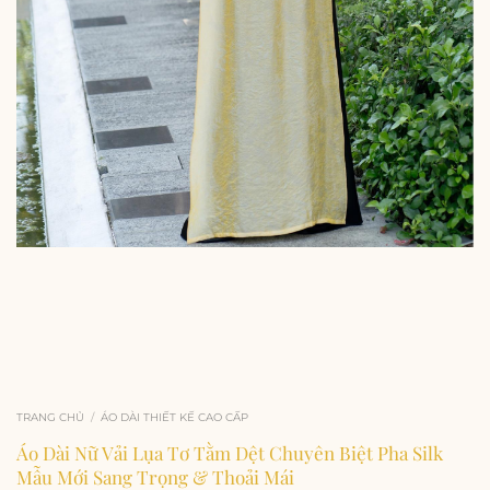
TRANG CHỦ
/
ÁO DÀI THIẾT KẾ CAO CẤP
Áo Dài Nữ Vải Lụa Tơ Tằm Dệt Chuyên Biệt Pha Silk
Mẫu Mới Sang Trọng & Thoải Mái