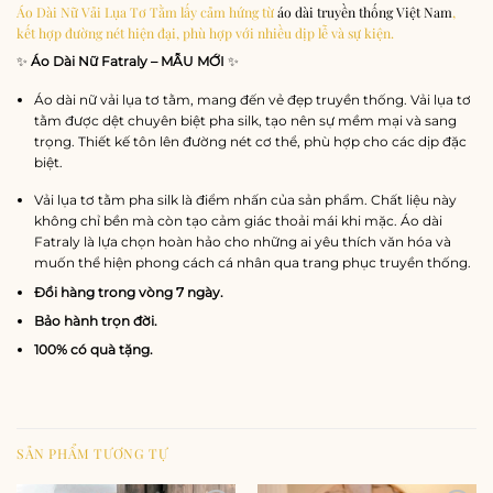
Áo Dài Nữ Vải Lụa Tơ Tằm lấy cảm hứng từ
áo dài truyền thống Việt Nam
,
kết hợp đường nét hiện đại, phù hợp với nhiều dịp lễ và sự kiện.
✨
Áo Dài Nữ Fatraly – MẪU MỚI
✨
Áo dài nữ vải lụa tơ tằm, mang đến vẻ đẹp truyền thống. Vải lụa tơ
tằm được dệt chuyên biệt pha silk, tạo nên sự mềm mại và sang
trọng. Thiết kế tôn lên đường nét cơ thể, phù hợp cho các dịp đặc
biệt.
Vải lụa tơ tằm pha silk là điểm nhấn của sản phẩm. Chất liệu này
không chỉ bền mà còn tạo cảm giác thoải mái khi mặc. Áo dài
Fatraly là lựa chọn hoàn hảo cho những ai yêu thích văn hóa và
muốn thể hiện phong cách cá nhân qua trang phục truyền thống.
Đổi hàng trong vòng 7 ngày.
Bảo hành trọn đời.
100% có quà tặng.
SẢN PHẨM TƯƠNG TỰ