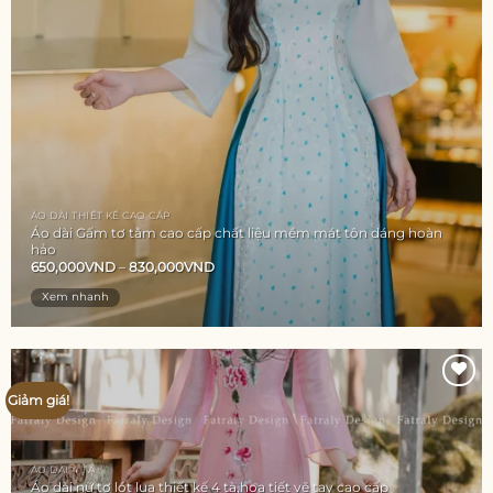
ÁO DÀI THIẾT KẾ CAO CẤP
Áo dài Gấm tơ tằm cao cấp chất liệu mềm mát tôn dáng hoàn
hảo
650,000
VND
–
830,000
VND
Xem nhanh
Giảm giá!
Add to
wishlist
ÁO DÀI 4 TÀ
Áo dài nữ tơ lót lụa thiết kế 4 tà,hoạ tiết vẽ tay cao cấp