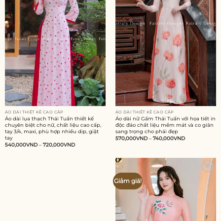
ÁO DÀI THIẾT KẾ CAO CẤP
ÁO DÀI THIẾT KẾ CAO CẤP
Áo dài lụa thạch Thái Tuấn thiết kế
Áo dài nữ Gấm Thái Tuấn với họa tiết in
chuyên biệt cho nữ, chất liệu cao cấp,
độc đáo chất liệu mềm mát và co giãn
tay 3/4, maxi, phù hợp nhiều dịp, giặt
sang trọng cho phái đẹp
tay
570,000
VND
–
740,000
VND
540,000
VND
–
720,000
VND
Add to
Giảm giá!
wishlist