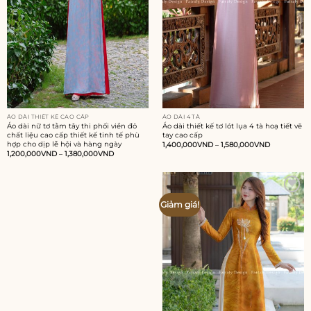
ÁO DÀI THIẾT KẾ CAO CẤP
ÁO DÀI 4 TÀ
Áo dài nữ tơ tằm tây thi phối viền đỏ
Áo dài thiết kế tơ lót lụa 4 tà hoạ tiết vẽ
chất liệu cao cấp thiết kế tinh tế phù
tay cao cấp
hợp cho dịp lễ hội và hàng ngày
1,400,000
VND
–
1,580,000
VND
1,200,000
VND
–
1,380,000
VND
Add to
Giảm giá!
wishlist