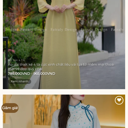
ÁO DÀI 4 TÀ
Áo dài thiết kế 4 tà cực xinh chất liệu vải lụa tơ mềm mại thoải
mái vẻ đẹp quý phái
785,000
VND
–
965,000
VND
Xem nhanh
Giảm giá!
Add to
wishlist