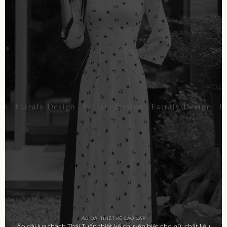
ÁO DÀI THIẾT KẾ CAO CẤP
Áo dài lụa thạch Thái Tuấn thiết kế chuyên biệt cho nữ, chất liệu