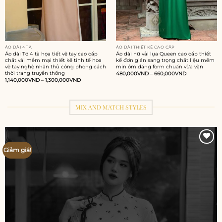
ÁO DÀI 4 TÀ
ÁO DÀI THIẾT KẾ CAO CẤP
Áo dài Tơ 4 tà họa tiết vẽ tay cao cấp
Áo dài nữ vải lụa Queen cao cấp thiết
chất vải mềm mại thiết kế tinh tế hoa
kế đơn giản sang trọng chất liệu mềm
vẽ tay nghệ nhân thủ công phong cách
mịn ôm dáng form chuẩn vừa vặn
thời trang truyền thống
480,000
VND
–
660,000
VND
1,140,000
VND
–
1,300,000
VND
MIX AND MATCH STYLES
Giảm giá!
Add to
wishlist