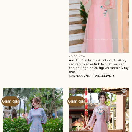
ÁO DÀI 4 TÀ
Áo dài nữ tơ lót lụa 4 tà hoạ tiết vẽ tay
cao cấp thiết kế tinh tế chất liệu cao
cấp phù hợp nhiều dịp vải tapta 3/4 tay
maxi
1,060,000
VND
–
1,210,000
VND
Add to
Add to
Giảm giá!
Giảm giá!
wishlist
wishlist