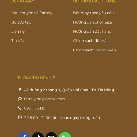
VỀ FATRALY
HỖ TRỢ KHÁCH HÀNG
Câu chuyện về Fatraly
Đặt may theo yêu cầu
Bộ sưu tập
Hướng dẫn chọn size
Liên hệ
Hướng dẫn đặt hàng
Tin tức
Chính sách đổi trả
Chính sách vận chuyển
THÔNG TIN LIÊN HỆ
42 đường 2 tháng 9, Quận Hải Châu, Tp. Đà Nẵng
fatraly.dn@gmail.com
0901.135.139
Từ 8:00 - 21:00 tất cả các ngày trong tuần