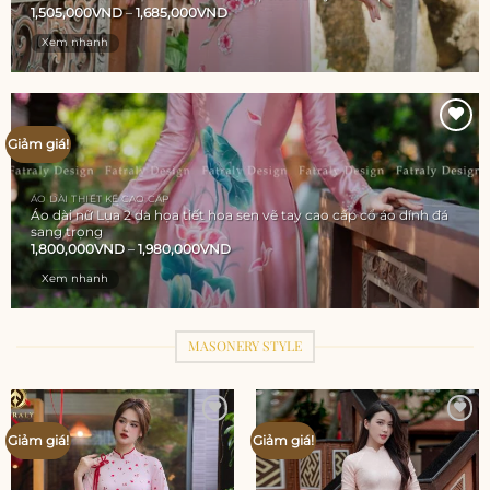
1,505,000
VND
–
1,685,000
VND
Xem nhanh
Giảm giá!
Add to
wishlist
ÁO DÀI THIẾT KẾ CAO CẤP
Áo dài nữ Lụa 2 da họa tiết hoa sen vẽ tay cao cấp cổ áo dính đá
sang trọng
1,800,000
VND
–
1,980,000
VND
Xem nhanh
MASONERY STYLE
Add to
Add to
Giảm giá!
Giảm giá!
wishlist
wishlist