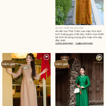
ÁO DÀI THIẾT KẾ CAO CẤP
Áo dài lụa Thái Tuấn cao cấp nhũ ánh
kim hoàng gia chất liệu mềm mại thiết
kế tinh tế sang trọng phù hợp cho dịp
đặc biệt
2,500,000
VND
–
2,680,000
VND
Add to
Add to
Giảm giá!
Giảm giá!
wishlist
wishlist