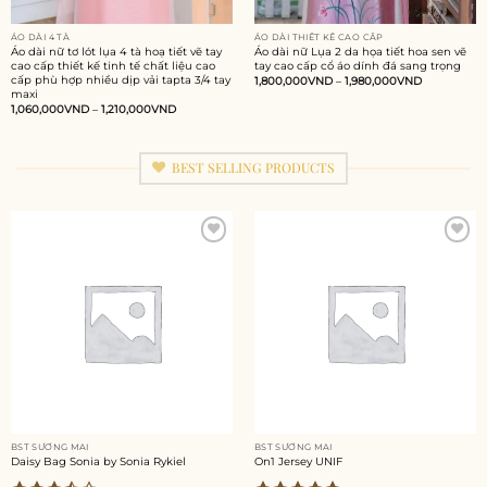
ÁO DÀI 4 TÀ
ÁO DÀI THIẾT KẾ CAO CẤP
Áo dài nữ tơ lót lụa 4 tà hoạ tiết vẽ tay
Áo dài nữ Lụa 2 da họa tiết hoa sen vẽ
cao cấp thiết kế tinh tế chất liệu cao
tay cao cấp cổ áo dính đá sang trọng
cấp phù hợp nhiều dịp vải tapta 3/4 tay
1,800,000
VND
–
1,980,000
VND
maxi
1,060,000
VND
–
1,210,000
VND
BEST SELLING PRODUCTS
Add to
Add to
wishlist
wishlist
BST SƯƠNG MAI
BST SƯƠNG MAI
Daisy Bag Sonia by Sonia Rykiel
On1 Jersey UNIF