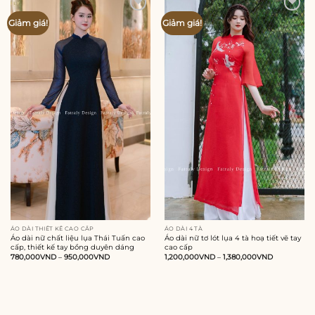
Add to
Add to
Giảm giá!
Giảm giá!
wishlist
wishlist
ÁO DÀI THIẾT KẾ CAO CẤP
ÁO DÀI 4 TÀ
Áo dài nữ chất liệu lụa Thái Tuấn cao
Áo dài nữ tơ lót lụa 4 tà hoạ tiết vẽ tay
cấp, thiết kế tay bồng duyên dáng
cao cấp
780,000
VND
–
950,000
VND
1,200,000
VND
–
1,380,000
VND