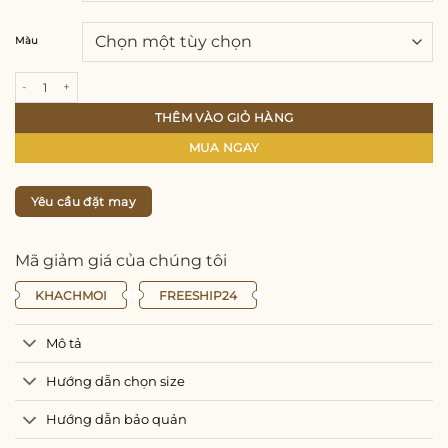
Màu
Áo dài nữ đỏ cam tay tơ cổ đính ngọc thủ công vải gâm cao cấp số lượng
THÊM VÀO GIỎ HÀNG
MUA NGAY
Yêu cầu đặt may
Mã giảm giá của chúng tôi
KHACHMOI
FREESHIP24
Mô tả
Hướng dẫn chọn size
Hướng dẫn bảo quản