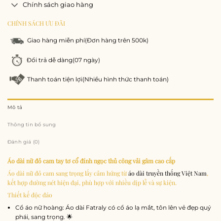
Chính sách giao hàng
CHÍNH SÁCH ƯU ĐÃI
Giao hàng miễn phí
(Đơn hàng trên 500k)
Đổi trả dễ dàng
(07 ngày)
Thanh toán tiện lợi
(Nhiều hình thức thanh toán)
Mô tả
Thông tin bổ sung
Đánh giá (0)
Áo dài nữ đỏ cam tay tơ cổ đính ngọc thủ công vải gâm cao cấp
Áo dài nữ đỏ cam sang trọng lấy cảm hứng từ
áo dài truyền thống Việt Nam
,
kết hợp đường nét hiện đại, phù hợp với nhiều dịp lễ và sự kiện.
Thiết kế độc đáo
Cổ áo nữ hoàng: Áo dài Fatraly có cổ áo lạ mắt, tôn lên vẻ đẹp quý
phái, sang trọng. 🌟