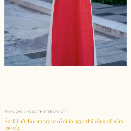
TRANG CHỦ
/
ÁO DÀI THIẾT KẾ CAO CẤP
Áo dài nữ đỏ cam tay tơ cổ đính ngọc thủ công vải gâm
cao cấp