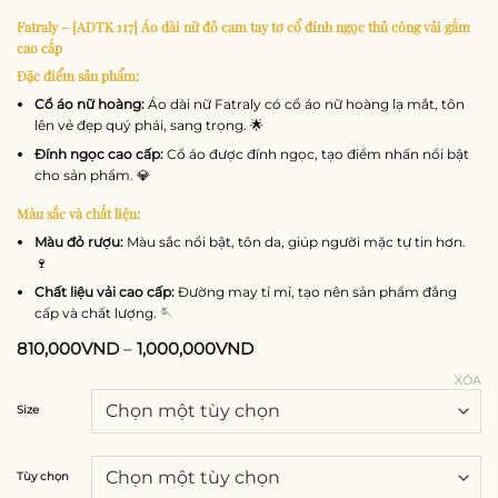
Fatraly – [ADTK 117] Áo dài nữ đỏ cam tay tơ cổ đính ngọc thủ công vải gấm
cao cấp
Đặc điểm sản phẩm:
Cổ áo nữ hoàng:
Áo dài nữ Fatraly có cổ áo nữ hoàng lạ mắt, tôn
lên vẻ đẹp quý phái, sang trọng. 🌟
Đính ngọc cao cấp:
Cổ áo được đính ngọc, tạo điểm nhấn nổi bật
cho sản phẩm. 💎
Màu sắc và chất liệu:
Màu đỏ rượu:
Màu sắc nổi bật, tôn da, giúp người mặc tự tin hơn.
🍷
Chất liệu vải cao cấp:
Đường may tỉ mỉ, tạo nên sản phẩm đẳng
cấp và chất lượng. 🪡
810,000
VND
–
1,000,000
VND
XÓA
Size
Tùy chọn