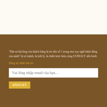
"Đặt sự hài lòng của khách hàng là ưu tiên số 1 trong mọi suy nghĩ hành động
của mình” là sứ mệnh, là triết lý, là chiến lược luôn cùng FATRALY tiến bước.
Đăng ký nhận bản tin: