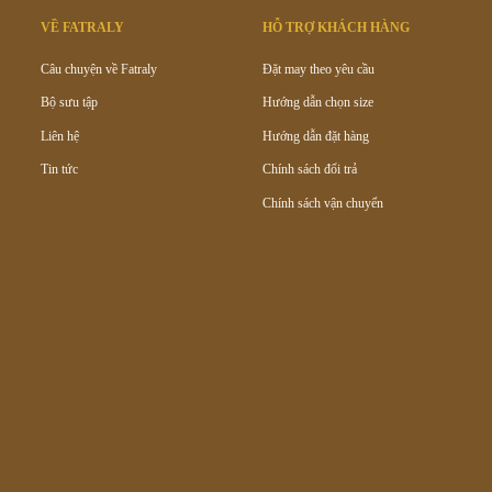
VỀ FATRALY
HỖ TRỢ KHÁCH HÀNG
Câu chuyện về Fatraly
Đặt may theo yêu cầu
Bộ sưu tập
Hướng dẫn chọn size
Liên hệ
Hướng dẫn đặt hàng
Tin tức
Chính sách đổi trả
Chính sách vận chuyển
THÔNG TIN LIÊN HỆ
42 đường 2 tháng 9, Quận Hải Châu, Tp. Đà Nẵng
fatraly.dn@gmail.com
0901.135.139
Từ 8:00 - 21:00 tất cả các ngày trong tuần