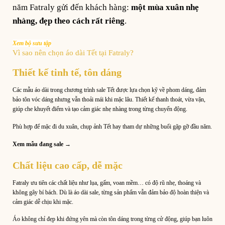
năm Fatraly gửi đến khách hàng:
một mùa xuân nhẹ
nhàng, đẹp theo cách rất riêng
.
Xem bộ sưu tập
Vì sao nên chọn áo dài Tết tại Fatraly?
Thiết kế tinh tế, tôn dáng
Các mẫu áo dài trong chương trình sale Tết được lựa chọn kỹ về phom dáng, đảm
bảo tôn vóc dáng nhưng vẫn thoải mái khi mặc lâu. Thiết kế thanh thoát, vừa vặn,
giúp che khuyết điểm và tạo cảm giác nhẹ nhàng trong từng chuyển động.
Phù hợp để mặc đi du xuân, chụp ảnh Tết hay tham dự những buổi gặp gỡ đầu năm.
Xem mẫu đang sale →
Chất liệu cao cấp, dễ mặc
Fatraly ưu tiên các chất liệu như lụa, gấm, voan mềm… có độ rũ nhẹ, thoáng và
không gây bí bách. Dù là áo dài sale, từng sản phẩm vẫn đảm bảo độ hoàn thiện và
cảm giác dễ chịu khi mặc.
Áo không chỉ đẹp khi đứng yên mà còn tôn dáng trong từng cử động, giúp bạn luôn