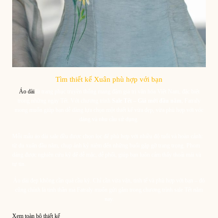
Tìm thiết kế Xuân phù hợp với bạn
Áo dài
là trang phục truyền thống mang đậm giá trị văn hóa Việt Nam, đặc biệt
trong những ngày Tết. Với chương trình
Sale Tết – Giá mới đầu năm
, Fatraly
mong muốn giúp bạn dễ dàng lựa chọn một thiết kế vừa đẹp, vừa phù hợp với vóc
dáng và nhu cầu sử dụng.
Mỗi mẫu áo dài sale đều được chọn lọc để phù hợp với nhiều độ tuổi và hoàn cảnh:
từ du xuân đầu năm, chụp ảnh kỷ niệm đến những buổi gặp gỡ trang trọng. Phom
dáng được nghiên cứu kỹ để dễ mặc, dễ phối, giúp bạn luôn cảm thấy thoải mái và
tự tin.
Áo dài đẹp không cần quá cầu kỳ. Chỉ cần vừa vặn, tinh tế và phù hợp với bạn – đó
cũng chính là tinh thần mà Fatraly muốn gửi gắm trong chương trình sale Tết năm
nay.
Xem toàn bộ thiết kế