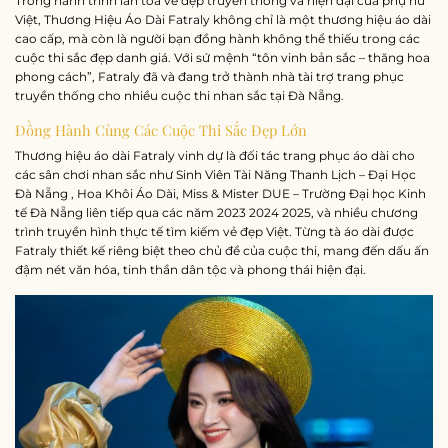
Trong hành trình lan tỏa vẻ đẹp truyền thống và hiện đại của phụ nữ
Việt, Thương Hiệu Áo Dài Fatraly không chỉ là một thương hiệu áo dài
cao cấp, mà còn là người bạn đồng hành không thể thiếu trong các
cuộc thi sắc đẹp danh giá. Với sứ mệnh “tôn vinh bản sắc – thăng hoa
phong cách”, Fatraly đã và đang trở thành nhà tài trợ trang phục
truyền thống cho nhiều cuộc thi nhan sắc tại Đà Nẵng.
Đồng Hành Cùng Các Cuộc Thi Sắc Đẹp Lớn
Thương hiệu áo dài Fatraly vinh dự là đối tác trang phục áo dài cho
các sân chơi nhan sắc như Sinh Viên Tài Năng Thanh Lịch – Đại Học
Đà Nẵng , Hoa Khôi Áo Dài, Miss & Mister DUE – Trường Đại học Kinh
tế Đà Nẵng liên tiếp qua các năm 2023 2024 2025, và nhiều chương
trình truyền hình thực tế tìm kiếm vẻ đẹp Việt. Từng tà áo dài được
Fatraly thiết kế riêng biệt theo chủ đề của cuộc thi, mang đến dấu ấn
đậm nét văn hóa, tinh thần dân tộc và phong thái hiện đại.