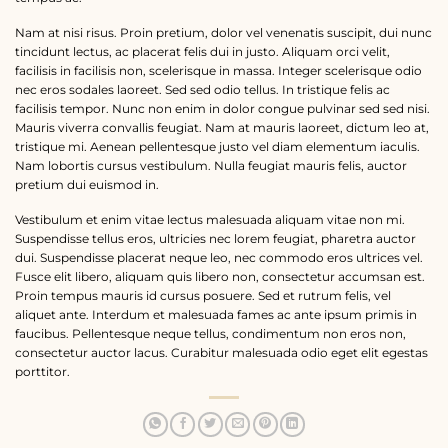
Nam at nisi risus. Proin pretium, dolor vel venenatis suscipit, dui nunc
tincidunt lectus, ac placerat felis dui in justo. Aliquam orci velit,
facilisis in facilisis non, scelerisque in massa. Integer scelerisque odio
nec eros sodales laoreet. Sed sed odio tellus. In tristique felis ac
facilisis tempor. Nunc non enim in dolor congue pulvinar sed sed nisi.
Mauris viverra convallis feugiat. Nam at mauris laoreet, dictum leo at,
tristique mi. Aenean pellentesque justo vel diam elementum iaculis.
Nam lobortis cursus vestibulum. Nulla feugiat mauris felis, auctor
pretium dui euismod in.
Vestibulum et enim vitae lectus malesuada aliquam vitae non mi.
Suspendisse tellus eros, ultricies nec lorem feugiat, pharetra auctor
dui. Suspendisse placerat neque leo, nec commodo eros ultrices vel.
Fusce elit libero, aliquam quis libero non, consectetur accumsan est.
Proin tempus mauris id cursus posuere. Sed et rutrum felis, vel
aliquet ante. Interdum et malesuada fames ac ante ipsum primis in
faucibus. Pellentesque neque tellus, condimentum non eros non,
consectetur auctor lacus. Curabitur malesuada odio eget elit egestas
porttitor.