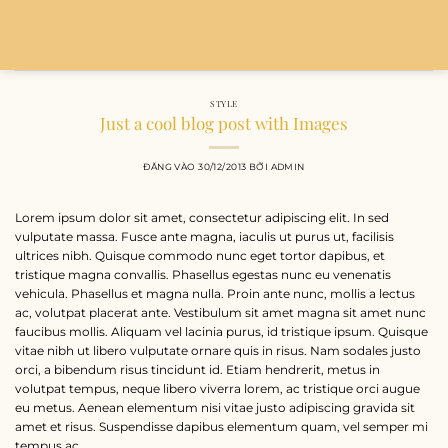
Bỏ
qua
nội
dung
STYLE
Just a cool blog post with Images
ĐĂNG VÀO
30/12/2013
BỞI
ADMIN
Lorem ipsum dolor sit amet, consectetur adipiscing elit. In sed
vulputate massa. Fusce ante magna, iaculis ut purus ut, facilisis
ultrices nibh. Quisque commodo nunc eget tortor dapibus, et
tristique magna convallis. Phasellus egestas nunc eu venenatis
vehicula. Phasellus et magna nulla. Proin ante nunc, mollis a lectus
ac, volutpat placerat ante. Vestibulum sit amet magna sit amet nunc
faucibus mollis. Aliquam vel lacinia purus, id tristique ipsum. Quisque
vitae nibh ut libero vulputate ornare quis in risus. Nam sodales justo
orci, a bibendum risus tincidunt id. Etiam hendrerit, metus in
volutpat tempus, neque libero viverra lorem, ac tristique orci augue
eu metus. Aenean elementum nisi vitae justo adipiscing gravida sit
amet et risus. Suspendisse dapibus elementum quam, vel semper mi
tempus ac.