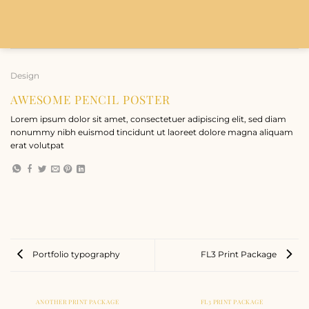
Bỏ
qua
nội
dung
Design
AWESOME PENCIL POSTER
Lorem ipsum dolor sit amet, consectetuer adipiscing elit, sed diam
nonummy nibh euismod tincidunt ut laoreet dolore magna aliquam
erat volutpat
Portfolio typography
FL3 Print Package
ANOTHER PRINT PACKAGE
FL3 PRINT PACKAGE