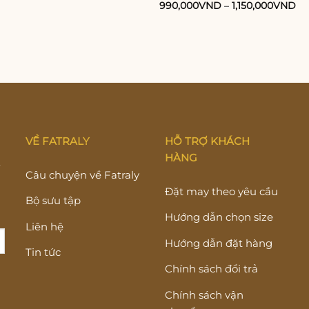
990,000
VND
–
1,150,000
VND
VỀ FATRALY
HỖ TRỢ KHÁCH
HÀNG
Y
Câu chuyện về Fatraly
Đặt may theo yêu cầu
Bộ sưu tập
Hướng dẫn chọn size
Liên hệ
Hướng dẫn đặt hàng
Tin tức
Chính sách đổi trả
Chính sách vận