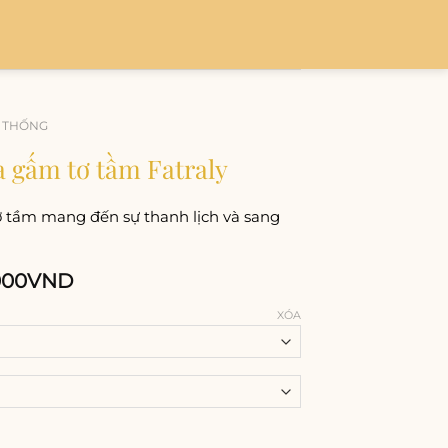
N THỐNG
 gấm tơ tầm Fatraly
tơ tầm mang đến sự thanh lịch và sang
000
VND
XÓA
ầm Fatraly số lượng