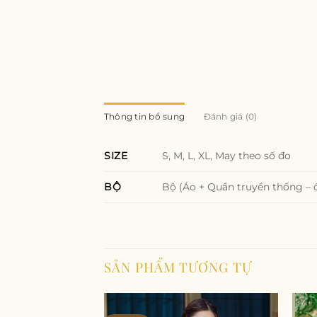
Thông tin bổ sung
Đánh giá (0)
S, M, L, XL, May theo số đo
SIZE
Bộ (Áo + Quần truyền thống – 
BỘ
SẢN PHẨM TƯƠNG TỰ