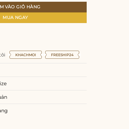
M VÀO GIỎ HÀNG
MUA NGAY
tôi
KHACHMOI
FREESHIP24
ize
uản
àng