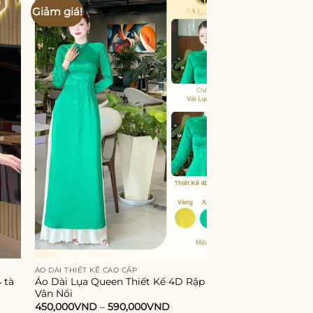
Giảm giá!
Giảm giá!
 to
Add to
ist
wishlist
ÁO DÀI THIẾT KẾ CAO CẤP
ÁO DÀI THIẾT KẾ CAO 
 tà
Áo Dài Lụa Queen Thiết Kế 4D Rập
Áo dài nữ lụa tơ 
Vân Nổi
màu xanh
450,000
VND
–
590,000
VND
660,000
VND
–
860