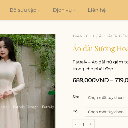
Bộ sưu tập
Dịch vụ
Liên hệ
TRANG CHỦ
/
ÁO DÀI TRUYỀ
Áo dài Sương Hoa
Add to
wishlist
Fatraly – Áo dài nữ gấm 
trọng cho phái đẹp.
689,000
VND
–
719,
Size
Bộ
Áo dài Sương Hoa gấm tơ t