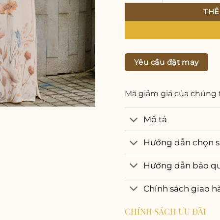
THÊ
Yêu cầu đặt may
Mã giảm giá của chúng 
Mô tả
Hướng dẫn chọn s
Hướng dẫn bảo q
Chính sách giao h
CHÍNH SÁCH ƯU ĐÃI