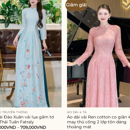
Giảm giá!
Add to
Add
wishlist
wishl
I TRUYỀN THỐNG
ÁO DÀI 4 TÀ
ài Đào Xuân vải lụa gấm tơ
Áo dài vải Ren cotton co giãn 4
Thái Tuấn Fatraly
may thủ công 2 lớp tôn dáng
thoáng mát
000
VND
–
709,000
VND