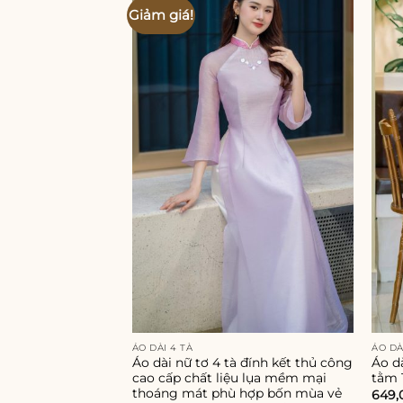
Giảm giá!
Add to
wishlist
ÁO DÀI 4 TÀ
ÁO DÀ
Áo dài nữ tơ 4 tà đính kết thủ công
Áo d
cao cấp chất liệu lụa mềm mại
tằm 
thoáng mát phù hợp bốn mùa vẻ
649,