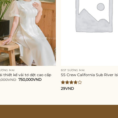
ƯƠNG MAI
BST SƯƠNG MAI
i thiết kế vải tơ dệt cao cấp
SS Crew California Sub River I
Giá
Giá
0,000
VND
750,000
VND
gốc
hiện
là:
tại
Được
29
VND
1,500,000VND.
là:
xếp
750,000VND.
hạng
3.67
5
sao