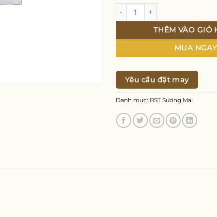
Woo Album #3 số lượng
THÊM VÀO GIỎ
MUA NGA
Yêu cầu đặt may
Danh mục:
BST Sương Mai