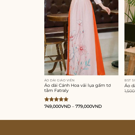
ÁO DÀI GIÁO VIÊN
BST S
Áo dài Cánh Hoa vải lụa gấm tơ
Áo dà
tằm Fatraly
1,50
Được xếp
749,000
VND
–
779,000
VND
hạng
5.00
5 sao