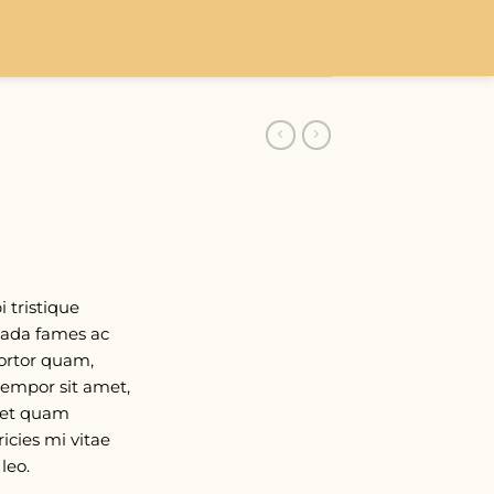
 tristique
uada fames ac
tortor quam,
 tempor sit amet,
amet quam
icies mi vitae
leo.