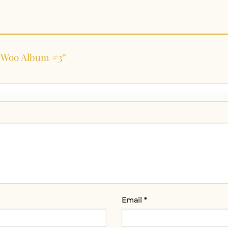
t “Woo Album #3”
Email
*