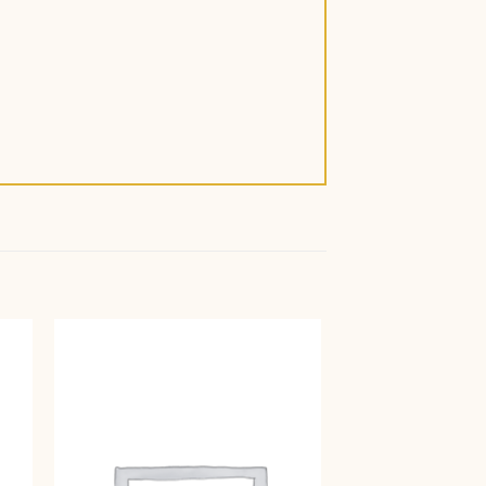
Giảm giá!
 to
Add to
ist
wishlist