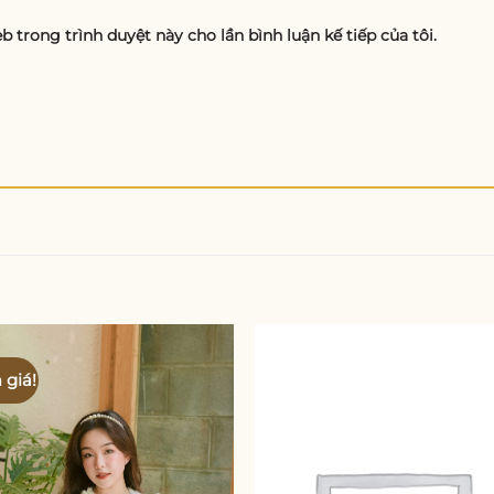
eb trong trình duyệt này cho lần bình luận kế tiếp của tôi.
 giá!
Add to
Add
wishlist
wishl