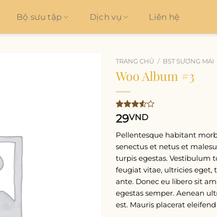
Bộ sưu tập
Dịch vụ
Liên hệ
TRANG CHỦ
/
BST SƯƠNG MAI
Woo Album #3
Add to
wishlist
3.50
2
29
VND
trên 5
dựa trên
Pellentesque habitant morbi
đánh
senectus et netus et males
giá
turpis egestas. Vestibulum 
feugiat vitae, ultricies eget,
ante. Donec eu libero sit 
egestas semper. Aenean ultr
est. Mauris placerat eleifend 