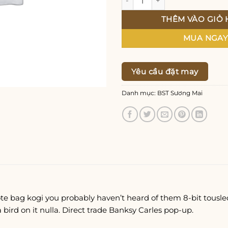
THÊM VÀO GIỎ
MUA NGA
Yêu cầu đặt may
Danh mục:
BST Sương Mai
ote bag kogi you probably haven’t heard of them 8-bit tousled 
 a bird on it nulla. Direct trade Banksy Carles pop-up.