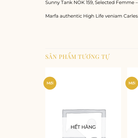
Sunny Tank NOK 159, Selected Femme 
Marfa authentic High Life veniam Carles
SẢN PHẨM TƯƠNG TỰ
Mới
Mới
Add to
wishlist
HẾT HÀNG