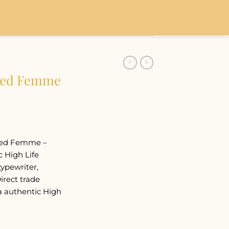
cted Femme
cted Femme –
 High Life
typewriter,
irect trade
a authentic High
số lượng