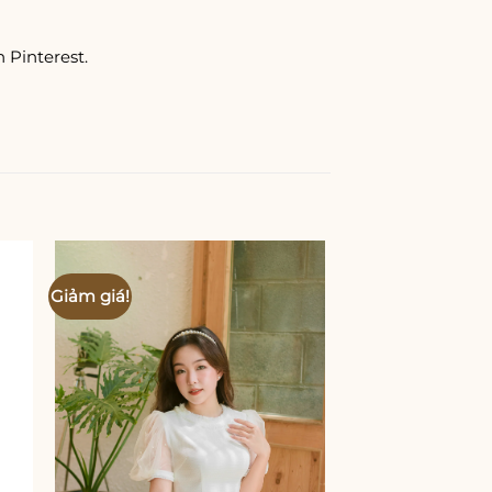
 Pinterest.
Giảm giá!
Giảm giá!
 to
Add to
ist
wishlist
Mới