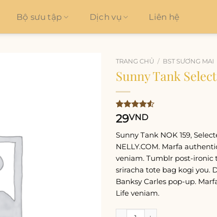
Bộ sưu tập
Dịch vụ
Liên hệ
TRANG CHỦ
/
BST SƯƠNG MAI
Sunny Tank Sele
Add to
wishlist
4.50
2
trên
29
VND
5 dựa trên
đánh giá
Sunny Tank NOK 159, Sele
NELLY.COM. Marfa authentic
veniam. Tumblr post-ironic 
sriracha tote bag kogi you. D
Banksy Carles pop-up. Marf
Life veniam.
Sunny Tank Selected Femme 