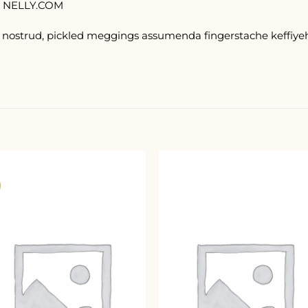
– NELLY.COM
 nostrud, pickled meggings assumenda fingerstache keffiyeh
Add to
Add
wishlist
wishl