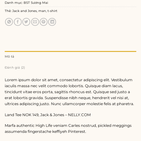
Danh mục:
BST Sương Mai
Thẻ:
Jack and Jones
,
man
,
t-shirt
Mô tả
Đánh giá (2)
Lorem ipsum dolor sit amet, consectetur adipiscing elit. Vestibulum
iaculis massa nec velit commodo lobortis. Quisque diam lacus,
tincidunt vitae eros porta, sagittis rhoncus est. Quisque sed justo a
erat lobortis gravida. Suspendisse nibh neque, hendrerit vel nisi at,
ultrices adipiscing justo. Nunc ullamcorper molestie felis at pharetra.
Land Tee NOK 149, Jack & Jones – NELLY.COM
Marfa authentic High Life veniam Carles nostrud, pickled meggings
assumenda fingerstache keffiyeh Pinterest.