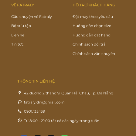
VỀ FATRALY
HỖ TRỢ KHÁCH HÀNG
Câu chuyện về Fatraly
Đặt may theo yêu cầu
Bộ sưu tập
Hướng dẫn chọn size
Liên hệ
Hướng dẫn đặt hàng
Tin tức
Chính sách đổi trả
Chính sách vận chuyển
THÔNG TIN LIÊN HỆ
42 đường 2 tháng 9, Quận Hải Châu, Tp. Đà Nẵng
fatraly.dn@gmail.com
0901.135.139
Từ 8:00 - 21:00 tất cả các ngày trong tuần