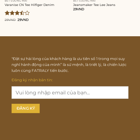
BST SƯƠNG MAI
BST SƯƠNG MAI
Varanise CN Tee Hilfiger Denim
Jeansmaker Tee Lee Jeans
29
VND
Giá
Giá
Được
29
VND
29
VND
gốc
hiện
xếp
là:
tại
29VND.
là:
hạng
29VND.
3.50
5
sao
"Đặt sự hài lòng của khách hàng là ưu tiên số 1 trong mọi suy
nghĩ hành động của mình” là sứ mệnh, là triết lý, là chiến lược
luôn cùng FATRALY tiến bước.
Đăng ký nhận bản tin: