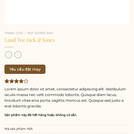
TRANG CHỦ
/
BST SƯƠNG MAI
Land Tee Jack & Jones
Yêu cầu đặt may
4.00
2
trên
Lorem ipsum dolor sit amet, consectetur adipiscing elit. Vestibulum
5 dựa
iaculis massa nec velit commodo lobortis. Quisque diam lacus,
trên
đánh
tincidunt vitae eros porta, sagittis rhoncus est. Quisque sed justo a
giá
erat lobortis gravida.
Sản phẩm này đã hết hàng hoặc không có sẵn.
Mã sản phẩm:
N/A