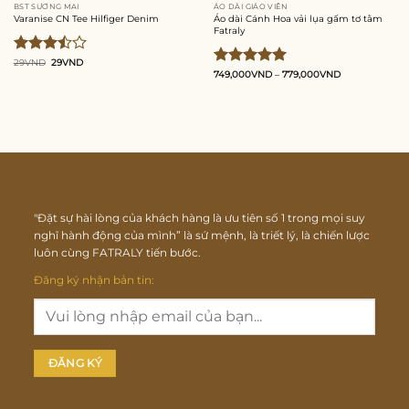
BST SƯƠNG MAI
ÁO DÀI GIÁO VIÊN
Varanise CN Tee Hilfiger Denim
Áo dài Cánh Hoa vải lụa gấm tơ tằm
Fatraly
Giá
Giá
Được
29
VND
29
VND
gốc
hiện
Được xếp
749,000
VND
–
779,000
VND
xếp
là:
tại
29VND.
là:
hạng
5.00
hạng
29VND.
5 sao
3.50
5
sao
"Đặt sự hài lòng của khách hàng là ưu tiên số 1 trong mọi suy
nghĩ hành động của mình” là sứ mệnh, là triết lý, là chiến lược
luôn cùng FATRALY tiến bước.
Đăng ký nhận bản tin: