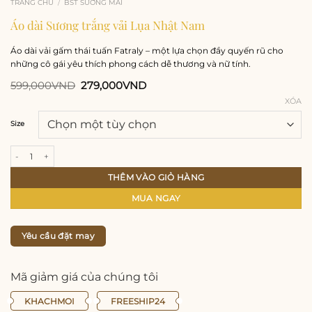
TRANG CHỦ
/
BST SƯƠNG MAI
Áo dài Sương trắng vải Lụa Nhật Nam
Áo dài vải gấm thái tuấn Fatraly – một lựa chọn đầy quyến rũ cho
những cô gái yêu thích phong cách dễ thương và nữ tính.
Giá
Giá
599,000
VND
279,000
VND
gốc
hiện
XÓA
là:
tại
599,000VND.
là:
279,000VND.
Size
Áo dài Sương trắng vải Lụa Nhật Nam số lượng
THÊM VÀO GIỎ HÀNG
MUA NGAY
Yêu cầu đặt may
Mã giảm giá của chúng tôi
KHACHMOI
FREESHIP24