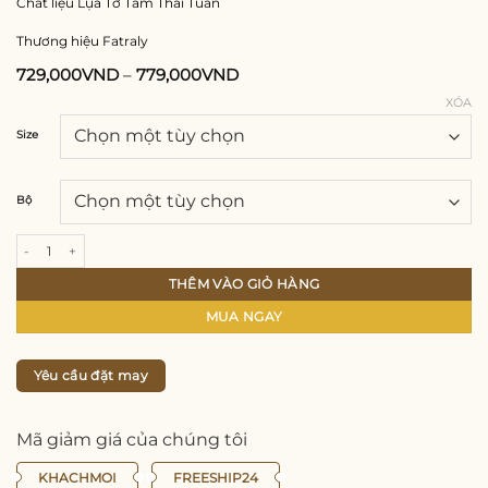
Chất liệu Lụa Tơ Tầm Thái Tuấn
Thương hiệu Fatraly
729,000
VND
–
779,000
VND
XÓA
Size
Bộ
Áo dài Thiên Thanh vải lụa gấm Thái Tuấn Fatraly số lượng
THÊM VÀO GIỎ HÀNG
MUA NGAY
Yêu cầu đặt may
Mã giảm giá của chúng tôi
KHACHMOI
FREESHIP24