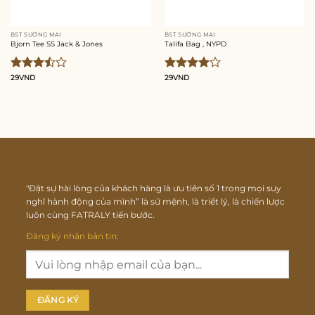
BST SƯƠNG MAI
BST SƯƠNG MAI
Bjorn Tee SS Jack & Jones
Talifa Bag , NYPD
Được
29
VND
Được
29
VND
xếp
xếp hạng
hạng
4.00
5
3.50
5
sao
sao
"Đặt sự hài lòng của khách hàng là ưu tiên số 1 trong mọi suy
nghĩ hành động của mình” là sứ mệnh, là triết lý, là chiến lược
luôn cùng FATRALY tiến bước.
Đăng ký nhận bản tin: