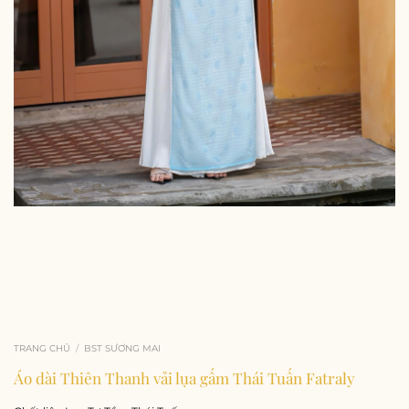
TRANG CHỦ
/
BST SƯƠNG MAI
Áo dài Thiên Thanh vải lụa gấm Thái Tuấn Fatraly