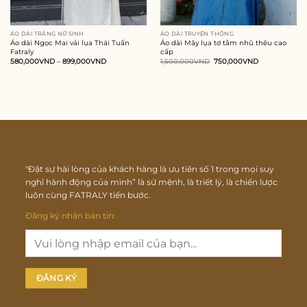
ÁO DÀI TRẮNG NỮ SINH
ÁO DÀI TRUYỀN THỐNG
Áo dài Ngọc Mai vải lụa Thái Tuấn
Áo dài Mây lụa tơ tằm nhũ thêu cao
Fatraly
cấp
Giá
Giá
580,000
VND
–
899,000
VND
1,500,000
VND
750,000
VND
gốc
hiện
là:
tại
1,500,000VND.
là:
750,000VND.
"Đặt sự hài lòng của khách hàng là ưu tiên số 1 trong mọi suy
nghĩ hành động của mình” là sứ mệnh, là triết lý, là chiến lược
luôn cùng FATRALY tiến bước.
Đăng ký nhận bản tin: