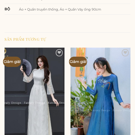
BỘ
Áo + Quần truyền thống, Áo + Quần Váy ống 90cm
SẢN PHẨM TƯƠNG TỰ
Add to
Add to
Giảm giá!
Giảm giá!
wishlist
wishlist