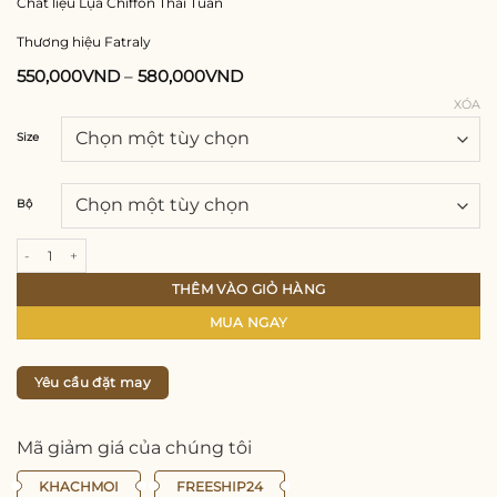
Chất liệu Lụa Chiffon Thái Tuấn
Thương hiệu Fatraly
550,000
VND
–
580,000
VND
XÓA
Size
Bộ
Áo dài Thanh Mai vải chiffon Thái Tuấn Fatraly số lượng
THÊM VÀO GIỎ HÀNG
MUA NGAY
Yêu cầu đặt may
Mã giảm giá của chúng tôi
KHACHMOI
FREESHIP24