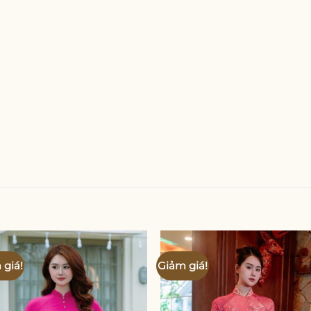
 giá!
Giảm giá!
Add to
Add
wishlist
wishl