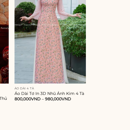
ÁO DÀI 4 TÀ
ÁO DÀI 4 TÀ
Áo dài nữ vải dệt r
Áo Dài Tơ In 3D Nhũ Ánh Kim 4 Tà
 Thủ
may đính kết blin
800,000
VND
–
980,000
VND
cấp phù hợp nhiều
1,320,000
VND
–
1,