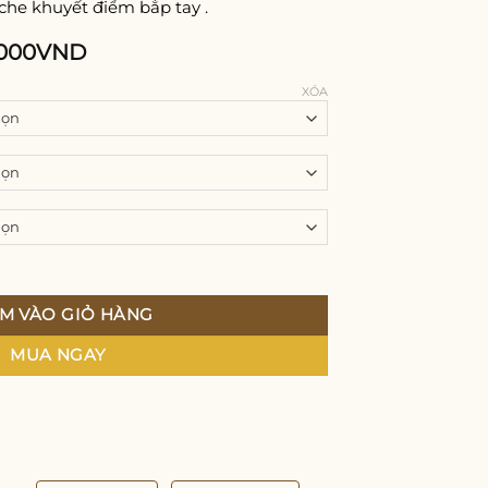
 che khuyết điểm bắp tay .
000
VND
XÓA
Bồng Cao Cấp số lượng
M VÀO GIỎ HÀNG
MUA NGAY