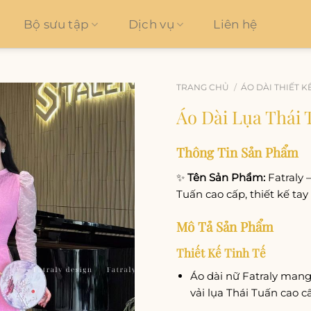
Bộ sưu tập
Dịch vụ
Liên hệ
TRANG CHỦ
/
ÁO DÀI THIẾT K
Áo Dài Lụa Thái
Add to
wishlist
Thông Tin Sản Phẩm
✨
Tên Sản Phẩm:
Fatraly –
Tuấn cao cấp, thiết kế t
Mô Tả Sản Phẩm
Thiết Kế Tinh Tế
Áo dài nữ Fatraly mang
vải lụa Thái Tuấn cao cấ