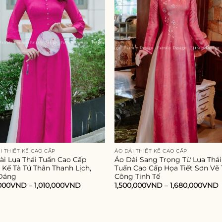
I THIẾT KẾ CAO CẤP
ÁO DÀI THIẾT KẾ CAO CẤP
ài Lụa Thái Tuấn Cao Cấp
Áo Dài Sang Trọng Từ Lụa Thái
t Kế Tà Tứ Thân Thanh Lịch,
Tuấn Cao Cấp Họa Tiết Sơn Vẽ
Dáng
Công Tinh Tế
000
VND
–
1,010,000
VND
1,500,000
VND
–
1,680,000
VND