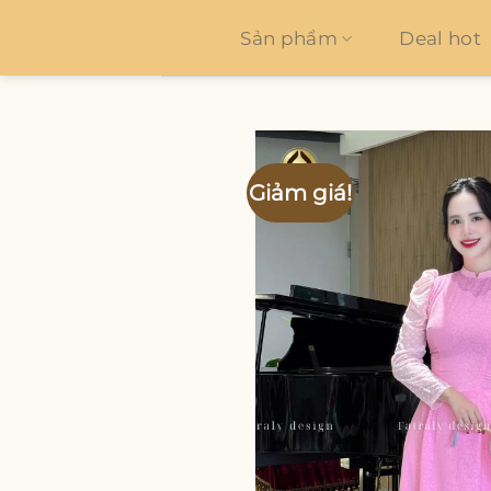
Bỏ
qua
Sản phẩm
Deal hot
nội
dung
Giảm giá!