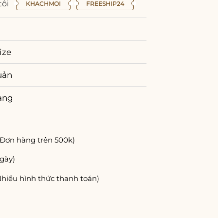
tôi
KHACHMOI
FREESHIP24
ize
uản
àng
(Đơn hàng trên 500k)
gày)
Nhiều hình thức thanh toán)