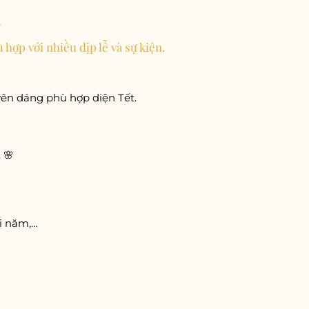
 hợp với nhiều dịp lễ và sự kiện.
uyên dáng phù hợp diện Tết.
 🌸
i năm,…