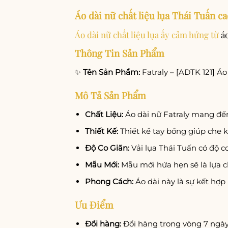
Áo dài nữ chất liệu lụa Thái Tuấn c
Áo dài nữ chất liệu lụa ấy cảm hứng từ
á
Thông Tin Sản Phẩm
✨
Tên Sản Phẩm:
Fatraly – [ADTK 121] Áo
Mô Tả Sản Phẩm
Chất Liệu:
Áo dài nữ Fatraly mang đến 
Thiết Kế:
Thiết kế tay bồng giúp che 
Độ Co Giãn:
Vải lụa Thái Tuấn có độ co
Mẫu Mới:
Mẫu mới hứa hẹn sẽ là lựa c
Phong Cách:
Áo dài này là sự kết hợp
Ưu Điểm
Đổi hàng:
Đổi hàng trong vòng 7 ngày