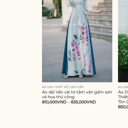
ÁO DÀI THIẾT KẾ CAO CẤP
ÁO DÀ
Áo dài Vân vải tơ tằm vân gấm sơn
Áo D
vẽ hoa thủ công
Thiế
Tôn 
810,000
VND
–
835,000
VND
850,