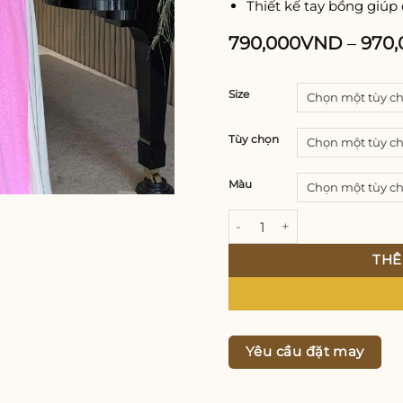
Thiết kế tay bồng giúp
790,000
VND
–
970,
Size
Tùy chọn
Màu
Áo Dài Lụa Thái Tuấn Tay 
THÊ
Yêu cầu đặt may