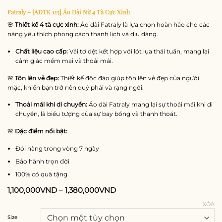
Fatraly – [ADTK 115] Áo Dài Nữ 4 Tà Cực Xinh
🌸
Thiết kế 4 tà cực xinh:
Áo dài Fatraly là lựa chọn hoàn hảo cho các
nàng yêu thích phong cách thanh lịch và dịu dàng.
Chất liệu cao cấp:
Vải tơ dệt kết hợp với lót lụa thái tuấn, mang lại
cảm giác mềm mại và thoải mái.
🌸
Tôn lên vẻ đẹp:
Thiết kế độc đáo giúp tôn lên vẻ đẹp của người
mặc, khiến bạn trở nên quý phái và rạng ngời.
Thoải mái khi di chuyển:
Áo dài Fatraly mang lại sự thoải mái khi di
chuyển, là biểu tượng của sự bay bổng và thanh thoát.
🌸
Đặc điểm nổi bật:
Đổi hàng trong vòng 7 ngày
Bảo hành trọn đời
100% có quà tặng
1,100,000
VND
–
1,380,000
VND
XÓA
Size