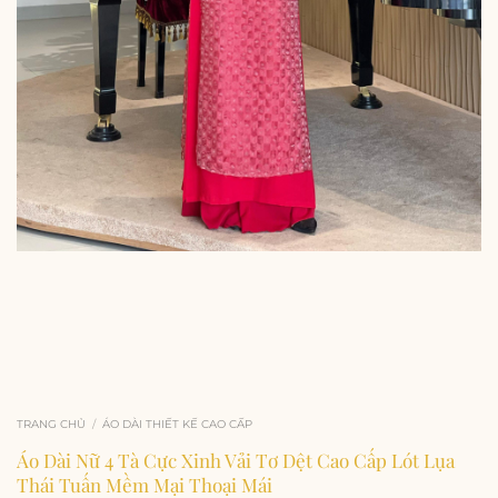
TRANG CHỦ
/
ÁO DÀI THIẾT KẾ CAO CẤP
Áo Dài Nữ 4 Tà Cực Xinh Vải Tơ Dệt Cao Cấp Lót Lụa
Thái Tuấn Mềm Mại Thoại Mái