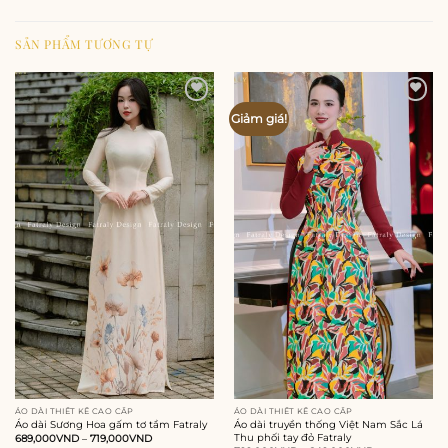
SẢN PHẨM TƯƠNG TỰ
Add to
Add to
Giảm giá!
wishlist
wishlist
ÁO DÀI THIẾT KẾ CAO CẤP
ÁO DÀI THIẾT KẾ CAO CẤP
Áo dài Sương Hoa gấm tơ tầm Fatraly
Áo dài truyền thống Việt Nam Sắc Lá
Thu phối tay đỏ Fatraly
689,000
VND
–
719,000
VND