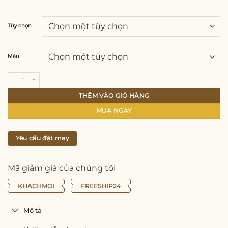
Tùy chọn
Màu
Áo Dài Nữ 4 Tà Cực Xinh Vải Tơ Dệt Cao Cấp Lót Lụa Thái Tuấn Mềm Mại Thoại M
THÊM VÀO GIỎ HÀNG
MUA NGAY
Yêu cầu đặt may
Mã giảm giá của chúng tôi
KHACHMOI
FREESHIP24
Mô tả