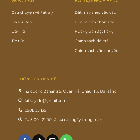
VỀ FATRALY
HỖ TRỢ KHÁCH HÀNG
Câu chuyện về Fatraly
Đặt may theo yêu cầu
Bộ sưu tập
Hướng dẫn chọn size
Liên hệ
Hướng dẫn đặt hàng
Tin tức
Chính sách đổi trả
Chính sách vận chuyển
THÔNG TIN LIÊN HỆ
42 đường 2 tháng 9, Quận Hải Châu, Tp. Đà Nẵng
fatraly.dn@gmail.com
0901.135.139
Từ 8:00 - 21:00 tất cả các ngày trong tuần