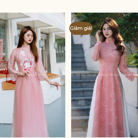
Giảm giá!
Add to
Add
wishlist
wishl