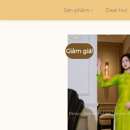
Bỏ
qua
Sản phẩm
Deal hot
nội
dung
Giảm giá!