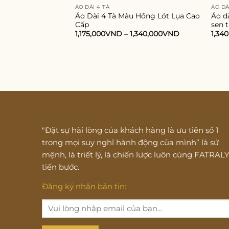
ÁO DÀI 4 TÀ
ÁO DÀ
Áo Dài 4 Tà Màu Hồng Lót Lụa Cao
Áo dà
Cấp
sen 
1,175,000
VND
–
1,340,000
VND
1,34
"Đặt sự hài lòng của khách hàng là ưu tiên số 1
trong mọi suy nghĩ hành động của mình” là sứ
mệnh, là triết lý, là chiến lược luôn cùng FATRAL
tiến bước.
Đăng ký nhận bản tin: