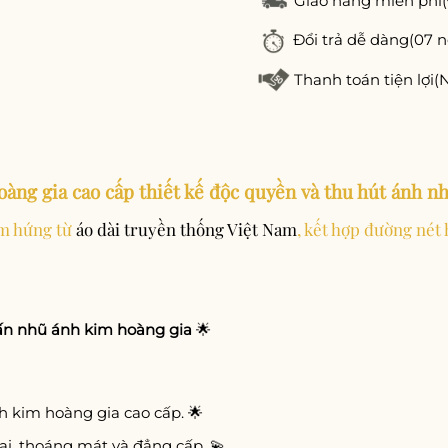
Giao hàng miễn phí
Đổi trả dễ dàng
(07 n
Thanh toán tiện lợi
(
oàng gia cao cấp thiết kế độc quyền và thu hút ánh n
ảm hứng từ
áo dài truyền thống Việt Nam
, kết hợp đường nét 
uấn nhũ ánh kim hoàng gia
🌟
h kim hoàng gia cao cấp. 🌟
, thoáng mát và đẳng cấp. 💫