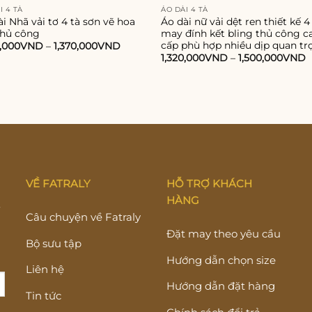
I 4 TÀ
ÁO DÀI 4 TÀ
i Nhã vải tơ 4 tà sơn vẽ hoa
Áo dài nữ vải dệt ren thiết kế 4
thủ công
may đính kết bling thủ công c
cấp phù hợp nhiều dịp quan tr
0,000
VND
–
1,370,000
VND
1,320,000
VND
–
1,500,000
VND
VỀ FATRALY
HỖ TRỢ KHÁCH
HÀNG
Y
Câu chuyện về Fatraly
Đặt may theo yêu cầu
Bộ sưu tập
Hướng dẫn chọn size
Liên hệ
Hướng dẫn đặt hàng
Tin tức