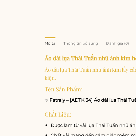
Mô tả
Thông tin bổ sung
Đánh giá (0)
Áo dài lụa Thái Tuấn nhũ ánh kim h
Áo dài lụa Thái Tuấn nhũ ánh kim lấy c
kiện.
Tên Sản Phẩm:
✨
Fatraly – [ADTK 34] Áo dài lụa Thái T
Chất Liệu:
Được làm từ vải lụa Thái Tuấn nhũ án
Chất vải mang đến cảm giác mềm mại