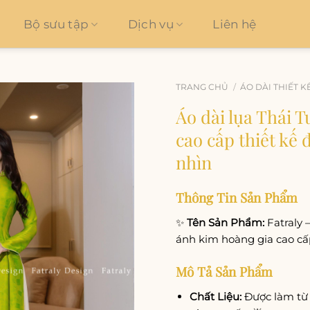
Bộ sưu tập
Dịch vụ
Liên hệ
TRANG CHỦ
/
ÁO DÀI THIẾT K
Áo dài lụa Thái 
Add to
cao cấp thiết kế
wishlist
nhìn
Thông Tin Sản Phẩm
✨
Tên Sản Phẩm:
Fatraly 
ánh kim hoàng gia cao cấ
Mô Tả Sản Phẩm
Chất Liệu:
Được làm từ 