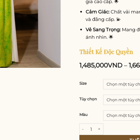
gia cao cấp. 🌟
Cảm Giác:
Chất vải ma
và đẳng cấp. 💫
Vẻ Sang Trọng:
Mang đến
ánh nhìn. 🌟
Thiết Kế Độc Quyền
1,485,000
VND
–
1,6
Size
Tùy chọn
Màu
Áo dài lụa Thái Tuấn nhũ án