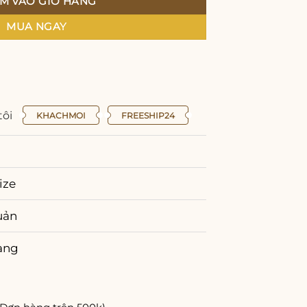
M VÀO GIỎ HÀNG
MUA NGAY
tôi
KHACHMOI
FREESHIP24
ize
uản
àng