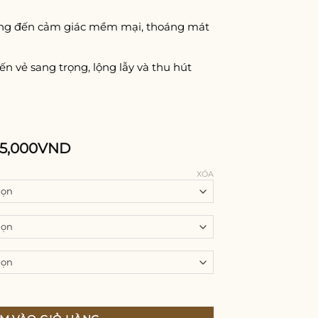
ng đến cảm giác mềm mại, thoáng mát
 vẻ sang trọng, lộng lẫy và thu hút
65,000
VND
XÓA
h kim hoàng gia cao cấp thiết kế độc quyền và thu hút ánh nhìn