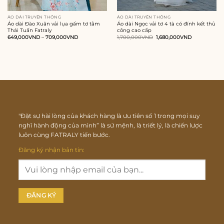
ÁO DÀI TRUYỀN THỐNG
ÁO DÀI TRUYỀN THỐNG
Áo dài Đào Xuân vải lụa gấm tơ tằm
Áo dài Ngọc vải tơ 4 tà có đính kết thủ
Thái Tuấn Fatraly
công cao cấp
Giá
Giá
649,000
VND
–
709,000
VND
1,700,000
VND
1,680,000
VND
gốc
hiện
là:
tại
1,700,000VND.
là:
1,680,000VN
"Đặt sự hài lòng của khách hàng là ưu tiên số 1 trong mọi suy
nghĩ hành động của mình” là sứ mệnh, là triết lý, là chiến lược
luôn cùng FATRALY tiến bước.
Đăng ký nhận bản tin: