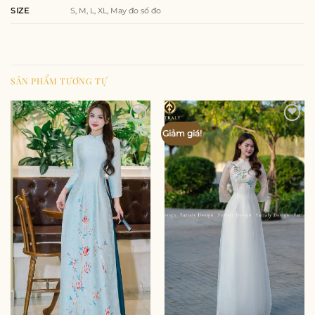
SIZE
S, M, L, XL, May đo số đo
SẢN PHẨM TƯƠNG TỰ
Add to
Add to
Giảm giá!
wishlist
wishlist