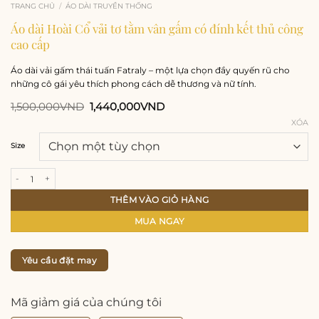
TRANG CHỦ
/
ÁO DÀI TRUYỀN THỐNG
Áo dài Hoài Cổ vải tơ tằm vân gấm có đính kết thủ công
cao cấp
Áo dài vải gấm thái tuấn Fatraly – một lựa chọn đầy quyến rũ cho
những cô gái yêu thích phong cách dễ thương và nữ tính.
Giá
Giá
1,500,000
VND
1,440,000
VND
gốc
hiện
XÓA
là:
tại
1,500,000VND.
là:
1,440,000VND.
Size
Áo dài Hoài Cổ vải tơ tằm vân gấm có đính kết thủ công cao cấp số lượng
THÊM VÀO GIỎ HÀNG
MUA NGAY
Yêu cầu đặt may
Mã giảm giá của chúng tôi