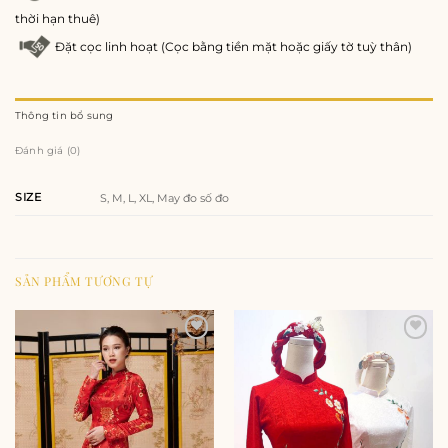
thời hạn thuê)
Đặt cọc linh hoạt (Cọc bằng tiền mặt hoặc giấy tờ tuỳ thân)
Thông tin bổ sung
Đánh giá (0)
SIZE
S, M, L, XL, May đo số đo
SẢN PHẨM TƯƠNG TỰ
Add to
Add to
wishlist
wishlist