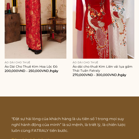
ÁO DÀI CHO THUÊ
ÁO DÀI CHO THUÊ
Áo Dài Cho Thuê Kim Hoa Lộc Đỏ
Áo dài cho thuê Kim Liên vải lụa gấm
Thái Tuấn Fatraly
200,000
VND
–
250,000
VND
/ngày
270,000
VND
–
300,000
VND
/ngày
"Đặt sự hài lòng của khách hàng là ưu tiên số 1 trong mọi suy
nghĩ hành động của mình” là sứ mệnh, là triết lý, là chiến lược
luôn cùng FATRALY tiến bước.